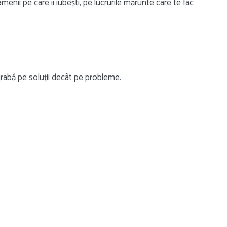
menii pe care îi iubești, pe lucrurile mărunte care te fac
rabă pe soluții decât pe probleme.