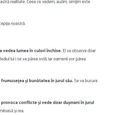
astră realitate. Ceea ce vedem, auzim, simțim este
.
cepția noastră.
a vedea lumea în culori închise.
El va observa doar
ediul lui i se va părea ostil, iar oamenii vor părea
 frumusețea și bunătatea în jurul său.
Se va bucura
a provoca conflicte și vede doar dușmani în jurul
miloasă și rea.