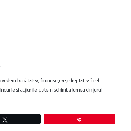
.
 vedem bunătatea, frumusețea și dreptatea în el,
durile și acțiunile, putem schimba lumea din jurul
Tweet
Pin