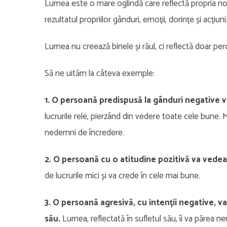
Lumea este o mare oglindă care reflectă propria no
rezultatul propriilor gânduri, emoții, dorințe și acțiuni
Lumea nu creează binele și răul, ci reflectă doar per
Să ne uităm la câteva exemple:
1. O persoană predispusă la gânduri negative v
lucrurile rele, pierzând din vedere toate cele bune. M
nedemni de încredere.
2. O persoană cu o atitudine pozitivă va vedea
de lucrurile mici și va crede în cele mai bune.
3. O persoană agresivă, cu intenții negative, v
său.
Lumea, reflectată în sufletul său, îi va părea ne