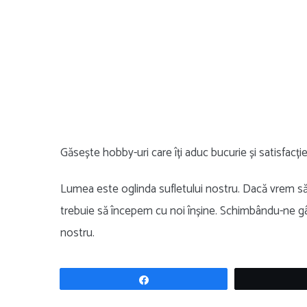
Găsește hobby-uri care îți aduc bucurie și satisfacție
Lumea este oglinda sufletului nostru. Dacă vrem să
trebuie să începem cu noi înșine. Schimbându-ne gân
nostru.
Share