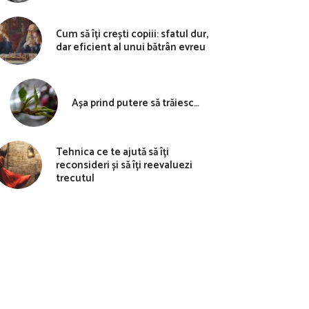
Cum să îți crești copiii: sfatul dur,
dar eficient al unui bătrân evreu
Așa prind putere să trăiesc…
Tehnica ce te ajută să îți
reconsideri și să îți reevaluezi
trecutul