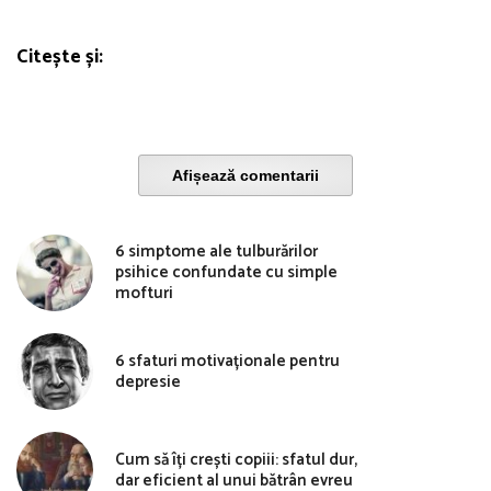
Citește și:
Afișează comentarii
6 simptome ale tulburărilor
psihice confundate cu simple
mofturi
6 sfaturi motivaționale pentru
depresie
Cum să îți crești copiii: sfatul dur,
dar eficient al unui bătrân evreu