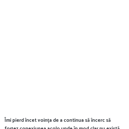
Îmi pierd încet voința de a continua să încerc să
forțez conexiunea acolo unde în mod clar nu există.