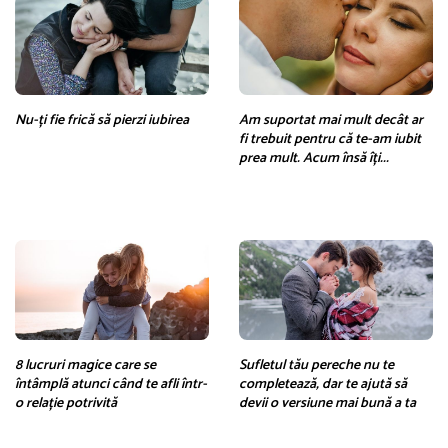
Nu-ți fie frică să pierzi iubirea
Am suportat mai mult decât ar
fi trebuit pentru că te-am iubit
prea mult. Acum însă îți...
8 lucruri magice care se
Sufletul tău pereche nu te
întâmplă atunci când te afli într-
completează, dar te ajută să
o relație potrivită
devii o versiune mai bună a ta