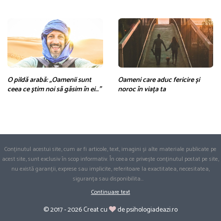
O pildă arabă: „Oamenii sunt
Oameni care aduc fericire și
ceea ce ştim noi să găsim în ei…”
noroc în viața ta
Conținutul acestui site, cum ar fi articole, text, imagini și alte materiale publicate pe
acest site, sunt exclusiv în scop informativ. În ceea ce privește conținutul postat pe site,
nu există garanții, exprese sau implicite, referitoare la exactitatea, necesitatea,
siguranța sau disponibilita
...
Continuare text
© 2017 - 2026 Creat cu
de psihologiadeazi.ro