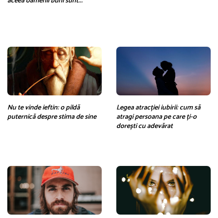
aceea oamenii buni sunt...
Nu te vinde ieftin: o pildă
Legea atracției iubirii: cum să
puternică despre stima de sine
atragi persoana pe care ți-o
dorești cu adevărat