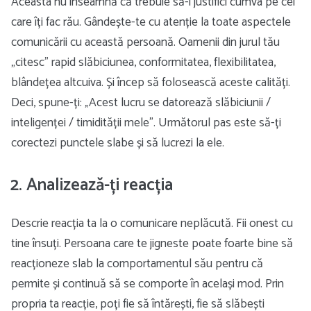
Aceasta nu înseamnă că trebuie să-i justifici cumva pe cei
care îți fac rău. Gândește-te cu atenție la toate aspectele
comunicării cu această persoană. Oamenii din jurul tău
„citesc” rapid slăbiciunea, conformitatea, flexibilitatea,
blândețea altcuiva. Și încep să folosească aceste calități.
Deci, spune-ți: „Acest lucru se datorează slăbiciunii /
inteligenței / timidității mele”. Următorul pas este să-ți
corectezi punctele slabe și să lucrezi la ele.
2. Analizează-ți reacția
Descrie reacția ta la o comunicare neplăcută. Fii onest cu
tine însuți. Persoana care te jigneste poate foarte bine să
reacționeze slab la comportamentul său pentru că
permite și continuă să se comporte în același mod. Prin
propria ta reacție, poți fie să întărești, fie să slăbești