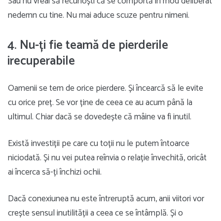
Sau nu vreai să recunoști că se comportă în mod deliberat
nedemn cu tine. Nu mai aduce scuze pentru nimeni.
4. Nu-ți fie teamă de pierderile
irecuperabile
Oamenii se tem de orice pierdere. Și încearcă să le evite
cu orice preț. Se vor ține de ceea ce au acum până la
ultimul. Chiar dacă se dovedește că mâine va fi inutil.
Există investiții pe care cu toții nu le putem întoarce
niciodată. Și nu vei putea reînvia o relație învechită, oricât
ai încerca să-ți închizi ochii.
Dacă conexiunea nu este întreruptă acum, anii viitori vor
crește sensul inutilității a ceea ce se întâmplă. Și o