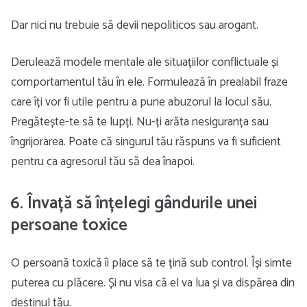
Dar nici nu trebuie să devii nepoliticos sau arogant.
Derulează modele mentale ale situațiilor conflictuale și
comportamentul tău în ele. Formulează în prealabil fraze
care îți vor fi utile pentru a pune abuzorul la locul său.
Pregătește-te să te lupți. Nu-ți arăta nesiguranța sau
îngrijorarea. Poate că singurul tău răspuns va fi suficient
pentru ca agresorul tău să dea înapoi.
6. Învață să înțelegi gândurile unei
persoane toxice
O persoană toxică îi place să te țină sub control. Își simte
puterea cu plăcere. Și nu visa că el va lua și va dispărea din
destinul tău.