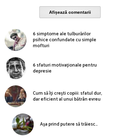
Afișează comentarii
6 simptome ale tulburărilor
psihice confundate cu simple
mofturi
6 sfaturi motivaționale pentru
depresie
Cum să îți crești copiii: sfatul dur,
dar eficient al unui bătrân evreu
Așa prind putere să trăiesc…