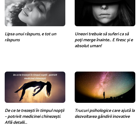
Lipsa unui răspuns, e tot un
Uneori trebuie să suferi ca să
răspuns
poți merge înainte… E firesc și e
absolut uman!
De ce te trezești în timpul nopții
Trucuri psihologice care ajută la
– potrivit medicinei chinezești.
dezvoltarea gândirii inovative
Află detalii...