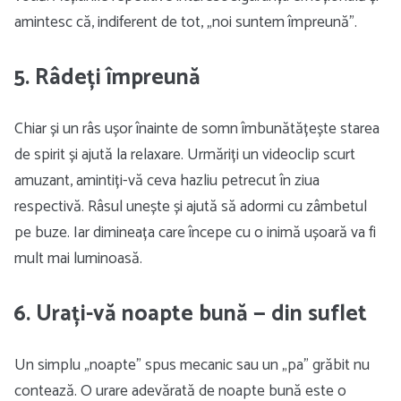
amintesc că, indiferent de tot, „noi suntem împreună”.
5. Râdeți împreună
Chiar și un râs ușor înainte de somn îmbunătățește starea
de spirit și ajută la relaxare. Urmăriți un videoclip scurt
amuzant, amintiți-vă ceva hazliu petrecut în ziua
respectivă. Râsul unește și ajută să adormi cu zâmbetul
pe buze. Iar dimineața care începe cu o inimă ușoară va fi
mult mai luminoasă.
6. Urați-vă noapte bună — din suflet
Un simplu „noapte” spus mecanic sau un „pa” grăbit nu
contează. O urare adevărată de noapte bună este o