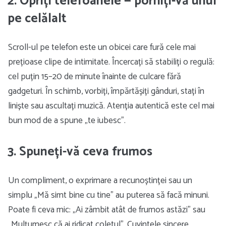
2. Opriți telefoanele — porniți-vă unul
pe celălalt
Scroll-ul pe telefon este un obicei care fură cele mai
prețioase clipe de intimitate. Încercați să stabiliți o regulă:
cel puțin 15–20 de minute înainte de culcare fără
gadgeturi. În schimb, vorbiți, împărtășiți gânduri, stați în
liniște sau ascultați muzică. Atenția autentică este cel mai
bun mod de a spune „te iubesc”.
3. Spuneți-vă ceva frumos
Un compliment, o exprimare a recunoștinței sau un
simplu „Mă simt bine cu tine” au puterea să facă minuni.
Poate fi ceva mic: „Ai zâmbit atât de frumos astăzi” sau
„Mulțumesc că ai ridicat coletul”. Cuvintele sincere