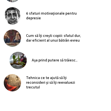
6 sfaturi motivaționale pentru
depresie
Cum să îți crești copiii: sfatul dur,
dar eficient al unui bătrân evreu
Așa prind putere să trăiesc…
Tehnica ce te ajută să îți
reconsideri și să îți reevaluezi
trecutul