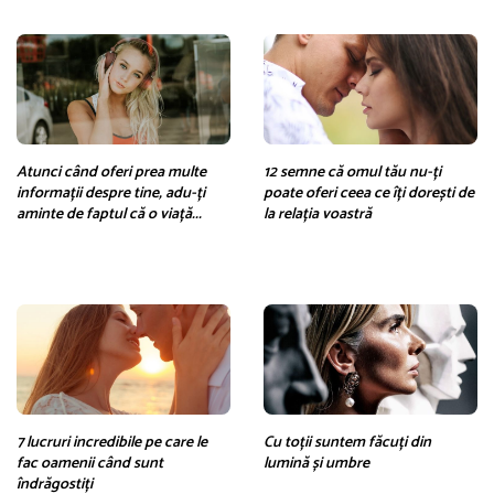
Atunci când oferi prea multe
12 semne că omul tău nu-ți
informații despre tine, adu-ți
poate oferi ceea ce îți dorești de
aminte de faptul că o viață...
la relația voastră
7 lucruri incredibile pe care le
Cu toții suntem făcuți din
fac oamenii când sunt
lumină și umbre
îndrăgostiți