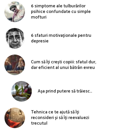
6 simptome ale tulburărilor
psihice confundate cu simple
mofturi
6 sfaturi motivaționale pentru
depresie
Cum să îți crești copiii: sfatul dur,
dar eficient al unui bătrân evreu
Așa prind putere să trăiesc…
Tehnica ce te ajută să îți
reconsideri și să îți reevaluezi
trecutul