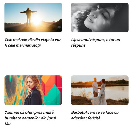
Cele mai rele zile din viața ta vor
Lipsa unui răspuns, e tot un
fi cele mai mari lecții
răspuns
7 semne că oferi prea multă
Bărbatul care te va face cu
bunătate oamenilor din jurul
adevărat fericită
tău