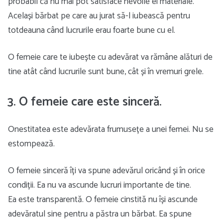
probabil că nu mai pot satisface nevoile ei materiale.
Același bărbat pe care au jurat să-l iubească pentru
totdeauna când lucrurile erau foarte bune cu el.
O femeie care te iubește cu adevărat va rămâne alături de
tine atât când lucrurile sunt bune, cât și în vremuri grele.
3. O femeie care este sinceră.
Onestitatea este adevărata frumusețe a unei femei. Nu se
estompează.
O femeie sinceră îți va spune adevărul oricând și în orice
condiții. Ea nu va ascunde lucruri importante de tine.
Ea este transparentă. O femeie cinstită nu își ascunde
adevăratul sine pentru a păstra un bărbat. Ea spune