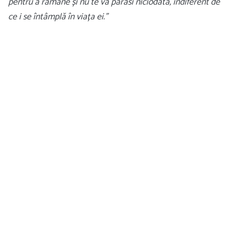
pentru a rămâne și nu te va părăsi niciodată, indiferent de
ce i se întâmplă în viața ei.”