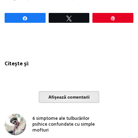
Share
Tweet
Pin
Citește și:
Afișează comentarii
6 simptome ale tulburărilor
psihice confundate cu simple
mofturi