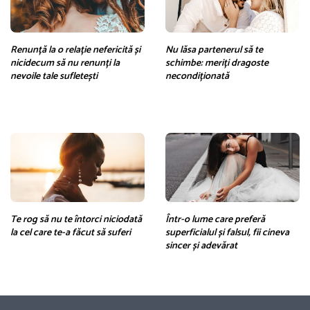
Renunță la o relație nefericită și
Nu lăsa partenerul să te
nicidecum să nu renunți la
schimbe: meriți dragoste
nevoile tale sufletești
necondiționată
Te rog să nu te întorci niciodată
Într-o lume care preferă
la cel care te-a făcut să suferi
superficialul și falsul, fii cineva
sincer și adevărat