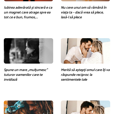
Iubirea adevărată şi sinceră e ca
Nu cere unui om să rămână în
un magnet care atrage spre ea
viața ta – dacă vrea să plece,
tot ce e bun, frumos,...
lasă-l să plece
Spune un mare „mulțumesc”
Merită să aștepți omul care îți va
tuturor oamenilor care te
răspunde reciproc la
invidiază
sentimentele tale