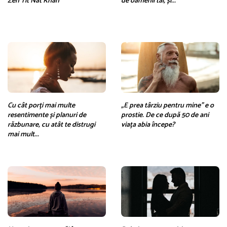
Zen Tit Nat Khan
de oamenii tăi, și...
Cu cât porți mai multe
„E prea târziu pentru mine” e o
resentimente și planuri de
prostie. De ce după 50 de ani
răzbunare, cu atât te distrugi
viața abia începe?
mai mult...