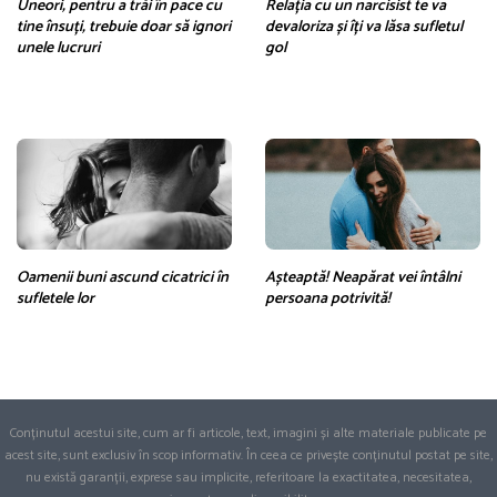
Uneori, pentru a trăi în pace cu
Relația cu un narcisist te va
tine însuți, trebuie doar să ignori
devaloriza și îți va lăsa sufletul
unele lucruri
gol
Oamenii buni ascund cicatrici în
Așteaptă! Neapărat vei întâlni
sufletele lor
persoana potrivită!
Conținutul acestui site, cum ar fi articole, text, imagini și alte materiale publicate pe
acest site, sunt exclusiv în scop informativ. În ceea ce privește conținutul postat pe site,
nu există garanții, exprese sau implicite, referitoare la exactitatea, necesitatea,