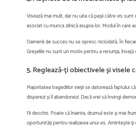
Visează mai mult, dar nu uita că pașii către vis sunt
asociat cu munca zilnică asupra lor. Modul în care ac
Oamenii de succes nu se opresc niciodată. În fiecare 
Greșelile nu sunt un motiv pentru a renunța, învață d
5. Reglează-ți obiectivele și visele 
Majoritatea tragediilor vieții se datorează faptului că a
disperezi și îl abandonezi. Dacă vrei să învingi demonii
Fii deschis. Poate că înainte, drumul este și mai fru
oportunități pentru realizarea unui vis. Amintește-ți d