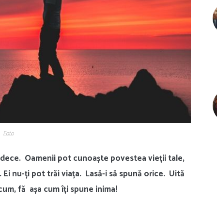
Foto
udece. Oamenii pot cunoaște povestea vieții tale,
 Ei nu-ți pot trăi viața. Lasă-i să spună orice. Uită
cum, fă așa cum îți spune inima!