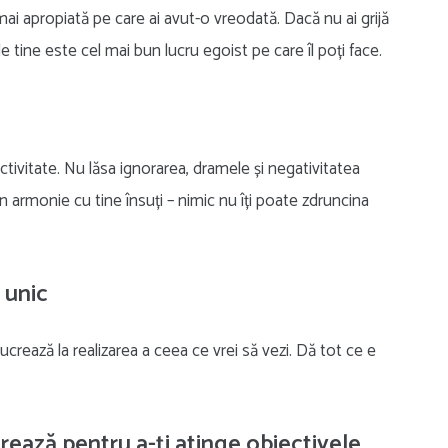
 mai apropiată pe care ai avut-o vreodată. Dacă nu ai grijă
 de tine este cel mai bun lucru egoist pe care îl poți face.
ctivitate. Nu lăsa ignorarea, dramele și negativitatea
n armonie cu tine însuți – nimic nu îți poate zdruncina
 unic
ucrează la realizarea a ceea ce vrei să vezi. Dă tot ce e
crează pentru a-ți atinge obiectivele.