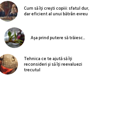
Cum să îți crești copiii: sfatul dur,
dar eficient al unui bătrân evreu
Așa prind putere să trăiesc…
Tehnica ce te ajută să îți
reconsideri și să îți reevaluezi
trecutul