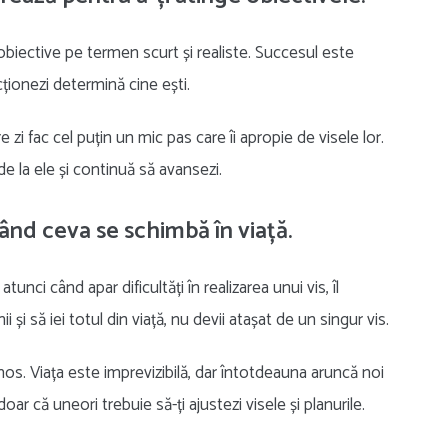
 obiective pe termen scurt și realiste. Succesul este
ționezi determină cine ești.
zi fac cel puțin un mic pas care îi apropie de visele lor.
e la ele și continuă să avansezi.
când ceva se schimbă în viață.
tunci când apar dificultăți în realizarea unui vis, îl
 și să iei totul din viață, nu devii atașat de un singur vis.
mos. Viața este imprevizibilă, dar întotdeauna aruncă noi
oar că uneori trebuie să-ți ajustezi visele și planurile.