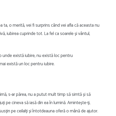
 ta, o merită, vei fi surprins când vei afla că aceasta nu
vă, iubirea cuprinde tot. La fel ca soarele și vântul,
unde există iubire, nu există loc pentru
i există un loc pentru iubire.
inimă, s-ar părea, nu a putut mult timp să simtă și să
 ajuți pe cineva să iasă din ea în lumină. Amintește-ți,
i susțin pe ceilalți și întotdeauna oferă o mână de ajutor.