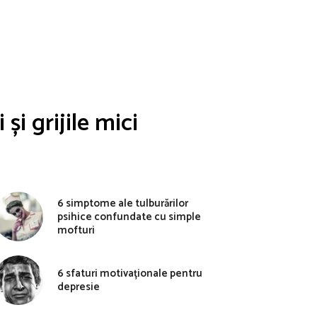
și grijile mici
6 simptome ale tulburărilor
psihice confundate cu simple
mofturi
6 sfaturi motivaționale pentru
depresie