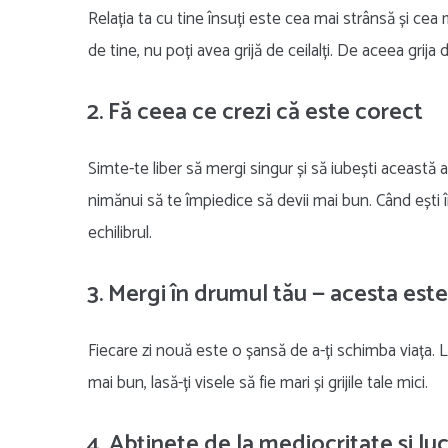
Relația ta cu tine însuți este cea mai strânsă și cea
de tine, nu poți avea grijă de ceilalți. De aceea grija
2. Fă ceea ce crezi că este corect
Simte-te liber să mergi singur și să iubești această a
nimănui să te împiedice să devii mai bun. Când ești î
echilibrul.
3. Mergi în drumul tău — acesta este
Fiecare zi nouă este o șansă de a-ți schimba viața. L
mai bun, lasă-ți visele să fie mari și grijile tale mici.
4. Abținete de la mediocritate și lu