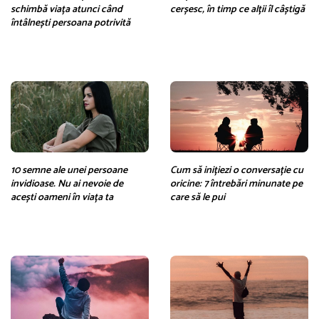
schimbă viața atunci când
cerșesc, în timp ce alții îl câștigă
întâlnești persoana potrivită
10 semne ale unei persoane
Cum să inițiezi o conversație cu
invidioase. Nu ai nevoie de
oricine: 7 întrebări minunate pe
acești oameni în viața ta
care să le pui