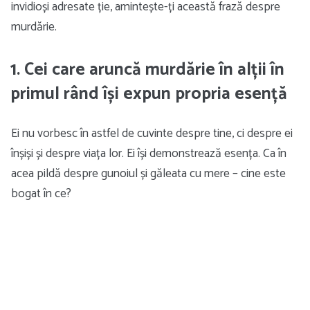
invidioși adresate ție, amintește-ți această frază despre
murdărie.
1. Cei care aruncă murdărie în alții în
primul rând își expun propria esență
Ei nu vorbesc în astfel de cuvinte despre tine, ci despre ei
înșiși și despre viața lor. Ei își demonstrează esența. Ca în
acea pildă despre gunoiul și găleata cu mere – cine este
bogat în ce?