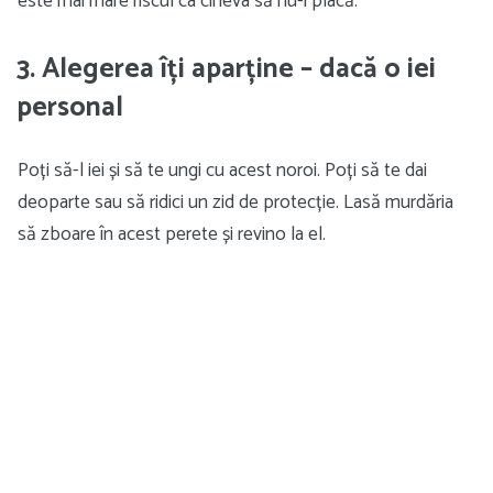
este mai mare riscul ca cineva să nu-i placă.
3. Alegerea îți aparține – dacă o iei
personal
Poți să-l iei și să te ungi cu acest noroi. Poți să te dai
deoparte sau să ridici un zid de protecție. Lasă murdăria
să zboare în acest perete și revino la el.