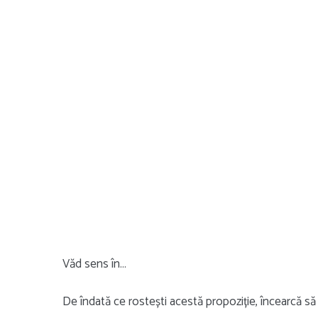
Văd sens în…
De îndată ce rostești acestă propoziție, încearcă să o