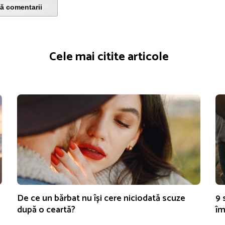
ă comentarii
Cele mai citite articole
De ce un bărbat nu își cere niciodată scuze
9 
după o ceartă?
îm