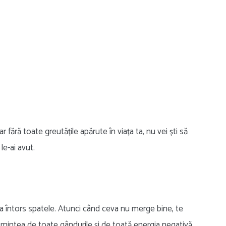
ar fără toate greutățile apărute în viața ta, nu vei ști să
e-ai avut.
a întors spatele. Atunci când ceva nu merge bine, te
reți mintea de toate gândurile și de toată energia negativă.