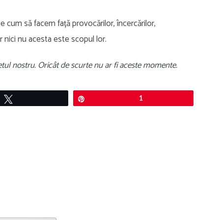
ege cum să facem față provocărilor, încercărilor,
r nici nu acesta este scopul lor.
letul nostru. Oricât de scurte nu ar fi aceste momente.
Tweet
Pin
1