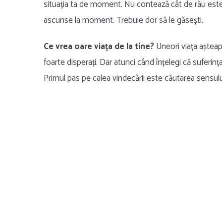
situația ta de moment. Nu contează cât de rău este t
ascunse la moment. Trebuie dor să le găsești.
Ce vrea oare viața de la tine?
Uneori viața așteapt
foarte disperați. Dar atunci când înțelegi că suferinț
Primul pas pe calea vindecării este căutarea sensulu