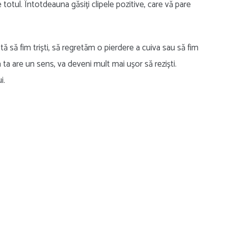
otul. Întotdeauna găsiți clipele pozitive, care vă pare
ă să fim triști, să regretăm o pierdere a cuiva sau să fim
a ta are un sens, va deveni mult mai ușor să reziști.
i.