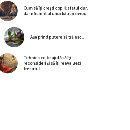
Cum să îți crești copiii: sfatul dur,
dar eficient al unui bătrân evreu
Așa prind putere să trăiesc…
Tehnica ce te ajută să îți
reconsideri și să îți reevaluezi
trecutul