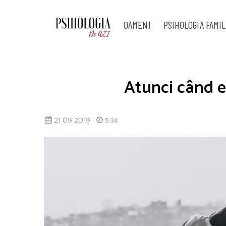
OAMENI
PSIHOLOGIA FAMIL
Atunci când eș
21 09 2019
|
5:34