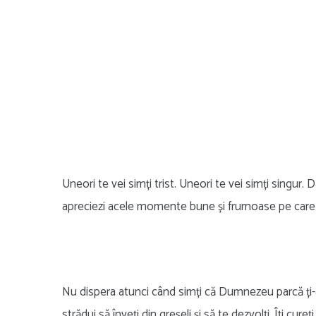
Uneori te vei simți trist. Uneori te vei simți singur. D
apreciezi acele momente bune și frumoase pe care l
Nu dispera atunci când simți că Dumnezeu parcă ți-
strădui să înveți din greșeli și să te dezvolți. Îți cu