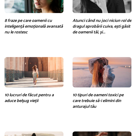
8 fraze pe care oamenii cu
Atunci când nu joci niciun rol de
inteligență emoțională avansată
dragul aprobării cuiva, ești găsit
nu le rostesc
de oamenii tăi, și...
10 lucruri de făcut pentru a
10 tipuri de oameni toxici pe
aduce belșug vieții
care trebuie să-i elimini din
anturajul tău