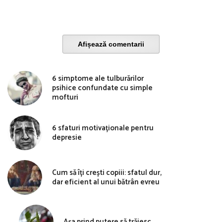
Afișează comentarii
6 simptome ale tulburărilor
psihice confundate cu simple
mofturi
6 sfaturi motivaționale pentru
depresie
Cum să îți crești copiii: sfatul dur,
dar eficient al unui bătrân evreu
Așa prind putere să trăiesc…