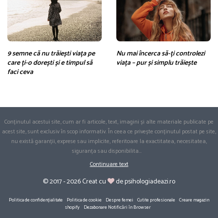
9 semne că nu trăiești viața pe
Nu mai încerca să-ți controlezi
care ți-o dorești și e timpul să
viața – pur și simplu trăiește
faci ceva
Conținutul acestui site, cum ar fi articole, text, imagini și alte materiale publicate pe
acest site, sunt exclusiv în scop informativ. În ceea ce privește conținutul postat pe site,
nu există garanții, exprese sau implicite, referitoare la exactitatea, necesitatea,
siguranța sau disponibilita
...
Continuare text
© 2017 - 2026 Creat cu
de psihologiadeazi.ro
Politica de confidențialitate
Politica de cookie
Despre femei
Cutite profesionale
Creare magazin
shopify
Dezabonare Notificări în Browser