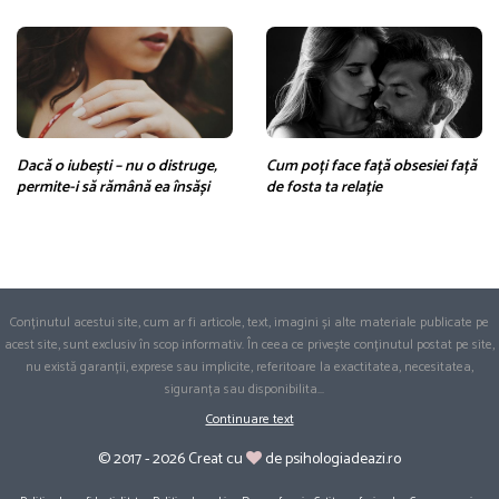
Dacă o iubești – nu o distruge,
Cum poți face față obsesiei față
permite-i să rămână ea însăși
de fosta ta relație
Conținutul acestui site, cum ar fi articole, text, imagini și alte materiale publicate pe
acest site, sunt exclusiv în scop informativ. În ceea ce privește conținutul postat pe site,
nu există garanții, exprese sau implicite, referitoare la exactitatea, necesitatea,
siguranța sau disponibilita
...
Continuare text
© 2017 - 2026 Creat cu
de psihologiadeazi.ro