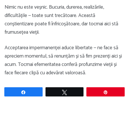
Nimic nu este veșnic. Bucuria, durerea, realizările,
dificultățile — toate sunt trecătoare. Această
conștientizare poate fi înfricoșătoare, dar tocmai aici stă
frumusețea vieții.
Acceptarea impermanenței aduce libertate — ne face să
apreciem momentul, să renunțăm și să fim prezenți aici și
acum. Tocmai efemeritatea conferă profunzime vieții și
face fiecare clipă cu adevărat valoroasă.
Share
Tweet
Pin