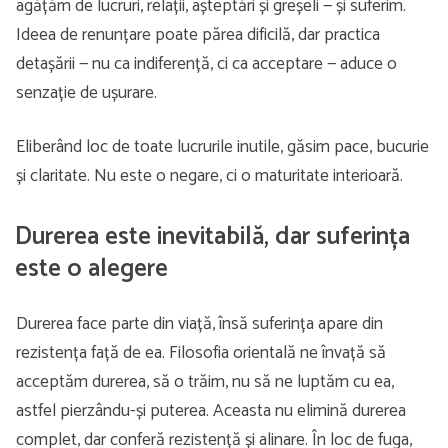
agățăm de lucruri, relații, așteptări și greșeli — și suferim.
Ideea de renunțare poate părea dificilă, dar practica
detașării — nu ca indiferență, ci ca acceptare — aduce o
senzație de ușurare.
Eliberând loc de toate lucrurile inutile, găsim pace, bucurie
și claritate. Nu este o negare, ci o maturitate interioară.
Durerea este inevitabilă, dar suferința
este o alegere
Durerea face parte din viață, însă suferința apare din
rezistența față de ea. Filosofia orientală ne învață să
acceptăm durerea, să o trăim, nu să ne luptăm cu ea,
astfel pierzându-și puterea. Aceasta nu elimină durerea
complet, dar conferă rezistență și alinare. În loc de fuga,