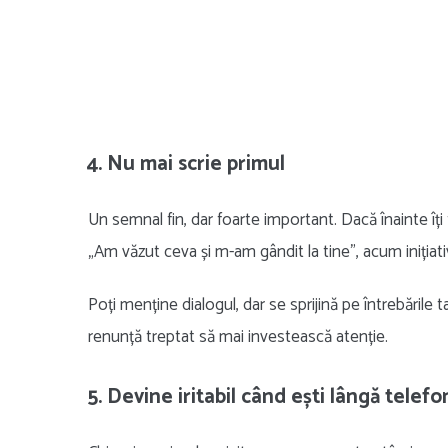
4. Nu mai scrie primul
Un semnal fin, dar foarte important. Dacă înainte îți t
„Am văzut ceva și m-am gândit la tine”, acum inițiat
Poți menține dialogul, dar se sprijină pe întrebările ta
renunță treptat să mai investească atenție.
5. Devine iritabil când ești lângă telefon