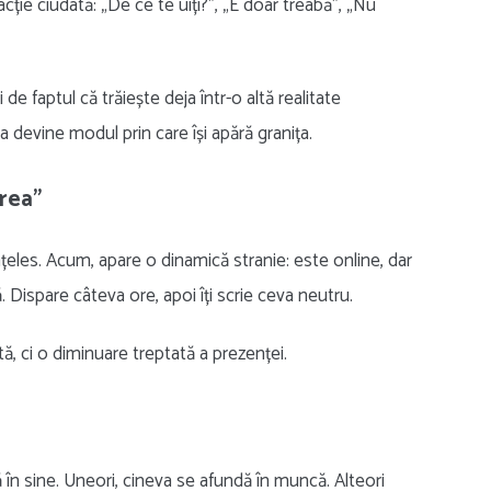
acție ciudată: „De ce te uiți?”, „E doar treabă”, „Nu
e faptul că trăiește deja într-o altă realitate
a devine modul prin care își apără granița.
rea”
nțeles. Acum, apare o dinamică stranie: este online, dar
. Dispare câteva ore, apoi îți scrie ceva neutru.
tă, ci o diminuare treptată a prezenței.
n sine. Uneori, cineva se afundă în muncă. Alteori