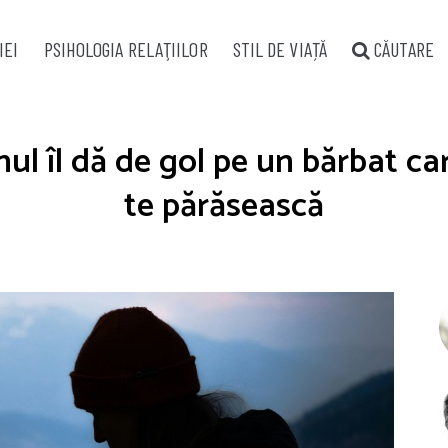
IEI
PSIHOLOGIA RELAŢIILOR
STIL DE VIAȚĂ
CĂUTARE
ul îl dă de gol pe un bărbat ca
te părăsească