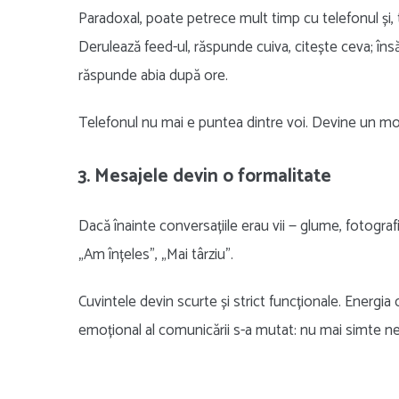
Paradoxal, poate petrece mult timp cu telefonul și, t
Derulează feed-ul, răspunde cuiva, citește ceva; însă
răspunde abia după ore.
Telefonul nu mai e puntea dintre voi. Devine un mo
3. Mesajele devin o formalitate
Dacă înainte conversațiile erau vii — glume, fotograf
„Am înțeles”, „Mai târziu”.
Cuvintele devin scurte și strict funcționale. Energia 
emoțional al comunicării s-a mutat: nu mai simte nevo