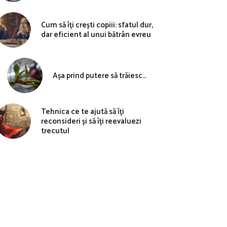
Cum să îți crești copiii: sfatul dur,
dar eficient al unui bătrân evreu
Așa prind putere să trăiesc…
Tehnica ce te ajută să îți
reconsideri și să îți reevaluezi
trecutul