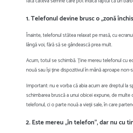
Iată câteva semne care pot indica faptul că un bărb
1. Telefonul devine brusc o „zonă închi
Înainte, telefonul stătea relaxat pe masă, cu ecranul
lângă voi, fără să se gândească prea mult.
Acum, totul se schimbă. Ține mereu telefonul cu ecranu
nouă sau își ține dispozitivul în mână aproape non-
Important: nu e vorba că abia acum are dreptul la s
schimbarea bruscă a unui obicei expune, de multe or
telefonul, ci o parte nouă a vieții sale, în care parte
2. Este mereu „în telefon”, dar nu cu ti