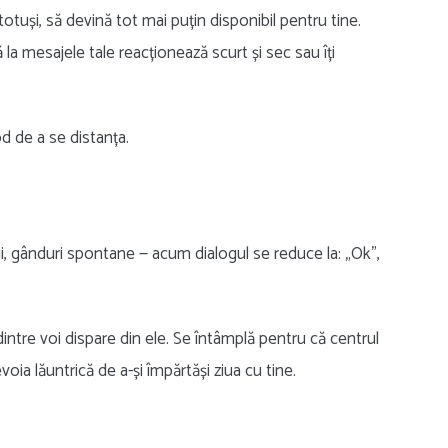
otuși, să devină tot mai puțin disponibil pentru tine.
 la mesajele tale reacționează scurt și sec sau îți
d de a se distanța.
ii, gânduri spontane — acum dialogul se reduce la: „Ok”,
dintre voi dispare din ele. Se întâmplă pentru că centrul
ia lăuntrică de a-și împărtăși ziua cu tine.