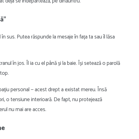
at deja se îndepărtează, pe dinăuntru.
să”
 în sus. Putea răspunde la mesaje în fața ta sau îl lăsa
l în jos. Îl ia cu el până și la baie. Își setează o parolă
stop.
pațiu personal — acest drept a existat mereu. Însă
i, o tensiune interioară. De fapt, nu protejează
nerul nu mai are acces.
ne