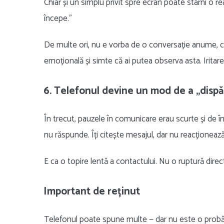
Chiar și un simplu privit spre ecran poate stârni o re
începe.”
De multe ori, nu e vorba de o conversație anume, ci d
emoțională și simte că ai putea observa asta. Iritare
6. Telefonul devine un mod de a „dispă
În trecut, pauzele în comunicare erau scurte și de î
nu răspunde. Îți citește mesajul, dar nu reacționează
E ca o topire lentă a contactului. Nu o ruptură direc
Important de reținut
Telefonul poate spune multe — dar nu este o probă î