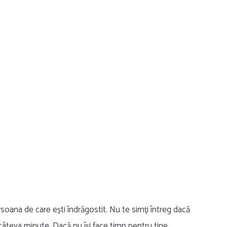
soana de care ești îndrăgostit. Nu te simți întreg dacă
ru câteva minute. Dacă nu își face timp pentru tine,