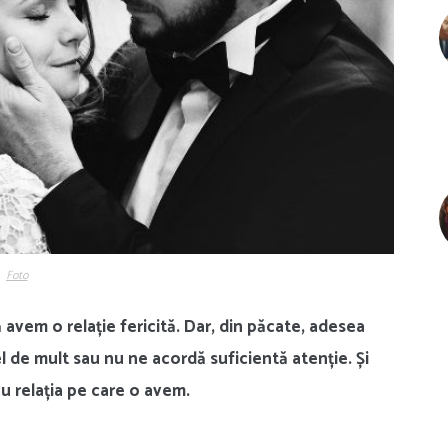
Foto
ă avem o relație fericită. Dar, din păcate, adesea
l de mult sau nu ne acordă suficientă atenție. Și
cu relația pe care o avem.