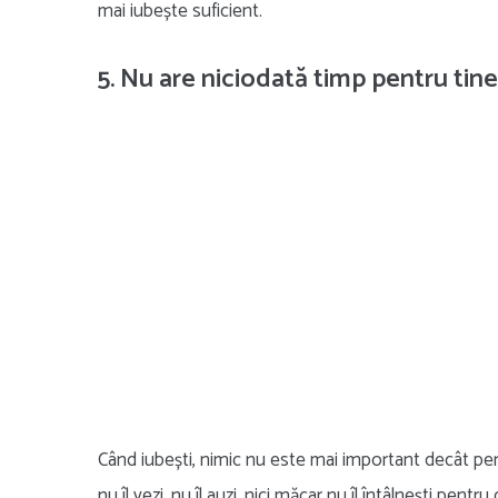
mai iubește suficient.
5. Nu are niciodată timp pentru tine
Când iubești, nimic nu este mai important decât per
nu îl vezi, nu îl auzi, nici măcar nu îl întâlnești pent