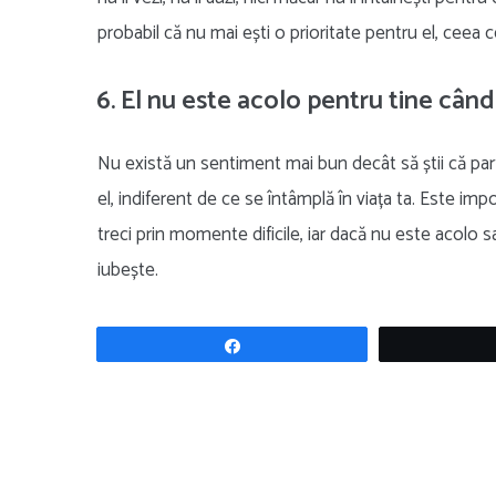
probabil că nu mai ești o prioritate pentru el, ceea
6. El nu este acolo pentru tine când
Nu există un sentiment mai bun decât să știi că part
el, indiferent de ce se întâmplă în viața ta. Este imp
treci prin momente dificile, iar dacă nu este acolo s
iubește.
Share