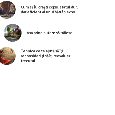
Cum să îți crești copiii: sfatul dur,
dar eficient al unui bătrân evreu
Așa prind putere să trăiesc…
Tehnica ce te ajută să îți
reconsideri și să îți reevaluezi
trecutul