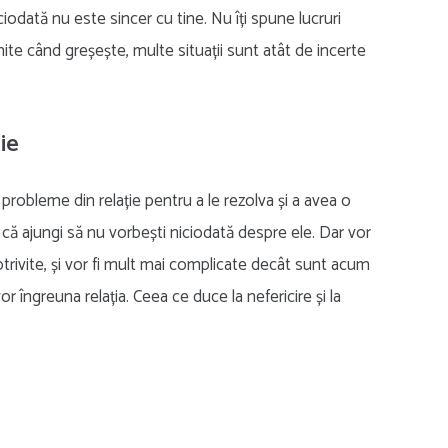
iodată nu este sincer cu tine. Nu îți spune lucruri
ite când greșește, multe situații sunt atât de incerte
ie
 probleme din relație pentru a le rezolva și a avea o
șa că ajungi să nu vorbești niciodată despre ele. Dar vor
trivite, și vor fi mult mai complicate decât sunt acum
 îngreuna relația. Ceea ce duce la nefericire și la