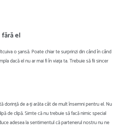
 fără el
 altcuiva o șansă. Poate chiar te surprinzi din când în când
la dacă el nu ar mai fi în viața ta. Trebuie să fii sincer
astă dorință de a-ți arăta cât de mult însemni pentru el. Nu
lipă de clipă. Simte că nu trebuie să facă nimic special
ru duce adesea la sentimentul că partenerul nostru nu ne