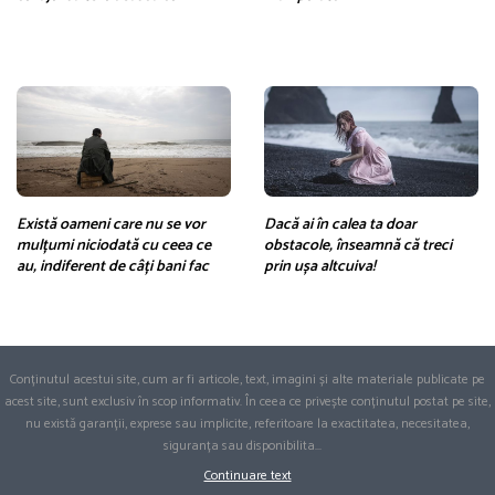
Există oameni care nu se vor
Dacă ai în calea ta doar
mulțumi niciodată cu ceea ce
obstacole, înseamnă că treci
au, indiferent de câți bani fac
prin ușa altcuiva!
Conținutul acestui site, cum ar fi articole, text, imagini și alte materiale publicate pe
acest site, sunt exclusiv în scop informativ. În ceea ce privește conținutul postat pe site,
nu există garanții, exprese sau implicite, referitoare la exactitatea, necesitatea,
siguranța sau disponibilita
...
Continuare text