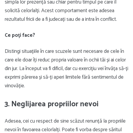
simpla lor prezență sau chiar pentru timpul pe care îl
solicită celorlalți. Acest comportament este adesea
rezultatul fricii de a fi judecați sau de a intra în conflict.
Ce poți face?
Distingi situațiile în care scuzele sunt necesare de cele în
care ele doar îți reduc propria valoare în ochii tăi și ai celor
din jur. La început va fi dificil, dar cu exercițiu vei învăța să-ți
exprimi părerea și să-ți aperi limitele fără sentimentul de
vinovăție.
3. Neglijarea propriilor nevoi
Adesea, cei cu respect de sine scăzut renunță la propriile
nevoi în favoarea celorlalți. Poate fi vorba despre săritul