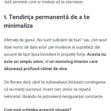
Iată semnele care ar trebuie să te alarmeze:
1. Tendința permanentă de a te
minimaliza
Afirmații de genul „Nu sunt suficient de bun” sau „Am avut
doar noroc de data asta” par modeste la suprafață, dar
ascund de fapt lipsa încrederii în propriile forțe.
Acesta nu
este un simplu umor, ci un monolog interior care
dăunează profund stimei de sine.
De fiecare dată când te subevaluezi, întărești convingerea
că nu meriți succesul. Acest cerc vicios se repetă
neîncetat, lăsându-te prizonierul nesiguranței constante.
Cum poți schimba această situație?