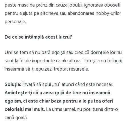
peste masa de prânz din cauza jobului, ignorarea oboselii
pentru a ajuta pe altcineva sau abandonarea hobby-urilor
personale.
De ce se întâmplă acest lucru?
Unii se tem să nu pară egoiști sau cred că dorințele lor nu
sunt la fel de importante ca ale altora. Totuși, a nu te îngriji
înseamnă să-ți epuizezi treptat resursele.
Soluția:
Învață să spui „nu” atunci când este necesar.
Amintește-ți că a avea grijă de tine nu înseamnă
egoism, ci este chiar baza pentru a le putea oferi
celorlalți mai mult.
La urma urmei, nu poți turna dintr-o
cană goală.