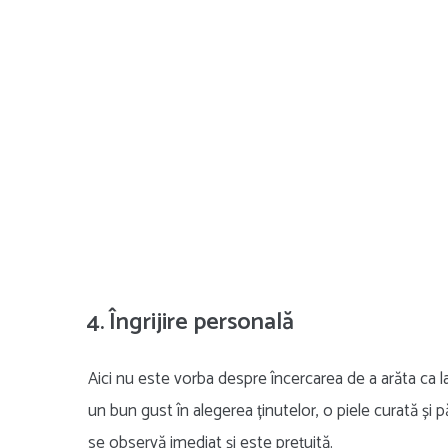
4. Îngrijire personală
Aici nu este vorba despre încercarea de a arăta ca la 2
un bun gust în alegerea ținutelor, o piele curată și pă
se observă imediat și este prețuită.