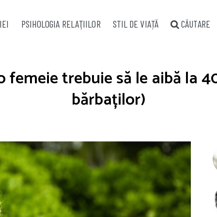
IEI
PSIHOLOGIA RELAŢIILOR
STIL DE VIAȚĂ
CĂUTARE
 o femeie trebuie să le aibă la 
bărbaților)