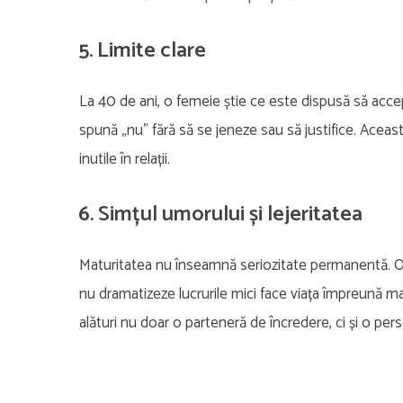
5. Limite clare
La 40 de ani, o femeie știe ce este dispusă să accep
spună „nu” fără să se jeneze sau să justifice. Aceast
inutile în relații.
6. Simțul umorului și lejeritatea
Maturitatea nu înseamnă seriozitate permanentă. O fe
nu dramatizeze lucrurile mici face viața împreună ma
alături nu doar o parteneră de încredere, ci și o perso