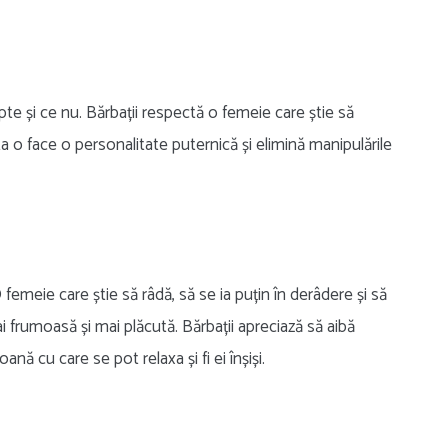
te și ce nu. Bărbații respectă o femeie care știe să
a o face o personalitate puternică și elimină manipulările
meie care știe să râdă, să se ia puțin în derâdere și să
i frumoasă și mai plăcută. Bărbații apreciază să aibă
ană cu care se pot relaxa și fi ei înșiși.