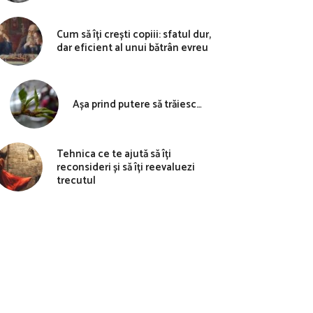
Cum să îți crești copiii: sfatul dur,
dar eficient al unui bătrân evreu
Așa prind putere să trăiesc…
Tehnica ce te ajută să îți
reconsideri și să îți reevaluezi
trecutul