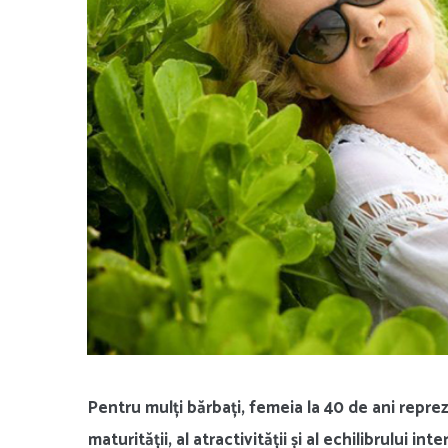
Pentru mulți bărbați, femeia la 40 de ani repre
maturității, al atractivității și al echilibrului inter