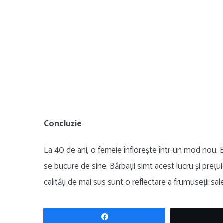
Concluzie
La 40 de ani, o femeie înflorește într-un mod nou. Ea 
se bucure de sine. Bărbații simt acest lucru și prețuie
calități de mai sus sunt o reflectare a frumuseții sa
Share