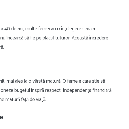
La 40 de ani, multe femei au o înțelegere clară a
i nu încearcă să fie pe placul tuturor. Această încredere
ră.
it, mai ales la o vârstă matură. O femeie care știe să
stioneze bugetul inspiră respect. Independența financiară
e matură față de viață.
ne