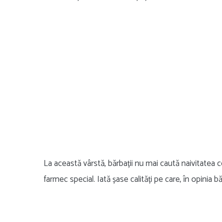
La această vârstă, bărbații nu mai caută naivitatea co
farmec special. Iată șase calități pe care, în opinia bă