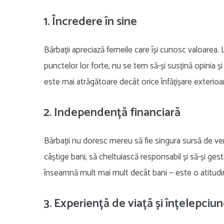
1. Încredere în sine
Bărbații apreciază femeile care își cunosc valoarea. 
punctelor lor forte, nu se tem să-și susțină opinia ș
este mai atrăgătoare decât orice înfățișare exterioa
2. Independență financiară
Bărbații nu doresc mereu să fie singura sursă de ven
câștige bani, să cheltuiască responsabil și să-și ge
înseamnă mult mai mult decât bani — este o atitudin
3. Experiență de viață și înțelepciu