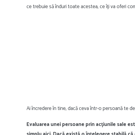
ce trebuie să înduri toate acestea, ce îți va oferi c
Ai încredere în tine, dacă ceva într-o persoană te de
Evaluarea unei persoane prin acțiunile sale est
simplu aici. Dacă există o înțelegere stabilă că