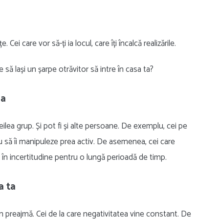
. Cei care vor să-ți ia locul, care îți încalcă realizările.
 să lași un șarpe otrăvitor să intre în casa ta?
ea
eilea grup. Și pot fi și alte persoane. De exemplu, cei pe
u să îi manipuleze prea activ. De asemenea, cei care
le în incertitudine pentru o lungă perioadă de timp.
a ta
 preajmă. Cei de la care negativitatea vine constant. De