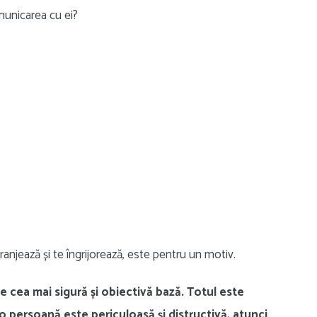
omunicarea cu ei?
ranjează și te îngrijorează, este pentru un motiv.
e cea mai sigură și obiectivă bază. Totul este
 o persoană este periculoasă și distructivă, atunci