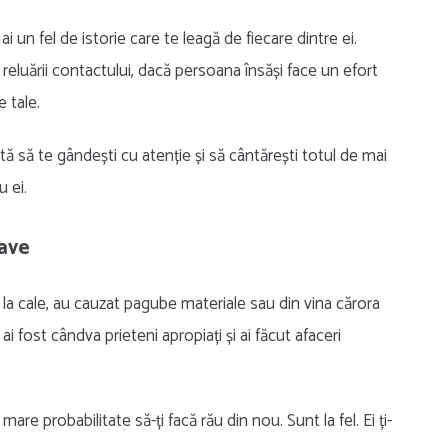
i ai un fel de istorie care te leagă de fiecare dintre ei.
 reluării contactului, dacă persoana însăși face un efort
e tale.
ă să te gândești cu atenție și să cântărești totul de mai
u ei.
rave
 la cale, au cauzat pagube materiale sau din vina cărora
e ai fost cândva prieteni apropiați și ai făcut afaceri
are probabilitate să-ți facă rău din nou. Sunt la fel. Ei ți-