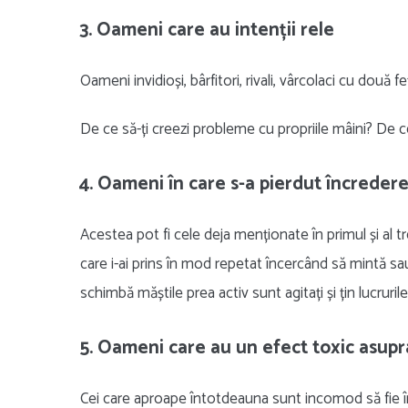
3. Oameni care au intenții rele
Oameni invidioși, bârfitori, rivali, vârcolaci cu două fețe
De ce să-ți creezi probleme cu propriile mâini? De ce
4. Oameni în care s-a pierdut încreder
Acestea pot fi cele deja menționate în primul și al tr
care i-ai prins în mod repetat încercând să mintă sa
schimbă măștile prea activ sunt agitați și țin lucruri
5. Oameni care au un efect toxic asupr
Cei care aproape întotdeauna sunt incomod să fie în