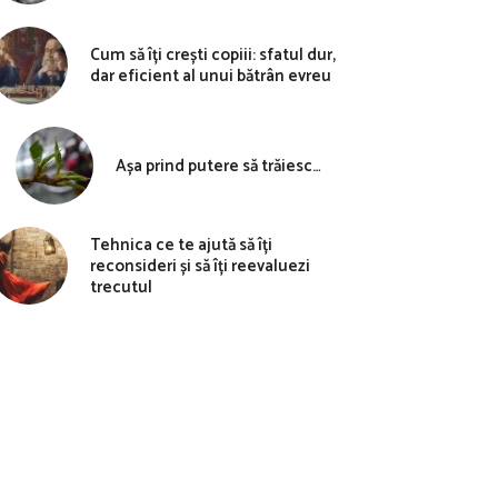
Cum să îți crești copiii: sfatul dur,
dar eficient al unui bătrân evreu
Așa prind putere să trăiesc…
Tehnica ce te ajută să îți
reconsideri și să îți reevaluezi
trecutul