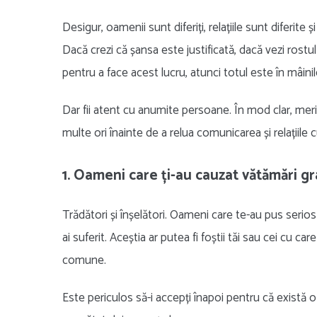
Desigur, oamenii sunt diferiți, relațiile sunt diferite ș
Dacă crezi că șansa este justificată, dacă vezi rostul
pentru a face acest lucru, atunci totul este în mâinil
Dar fii atent cu anumite persoane. În mod clar, merit
multe ori înainte de a relua comunicarea și relațiile c
1. Oameni care ți-au cauzat vătămări g
Trădători și înșelători. Oameni care te-au pus serios
ai suferit. Aceștia ar putea fi foștii tăi sau cei cu car
comune.
Este periculos să-i accepți înapoi pentru că există o m