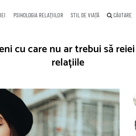
IEI
PSIHOLOGIA RELAŢIILOR
STIL DE VIAȚĂ
CĂUTARE
eni cu care nu ar trebui să reie
relațiile