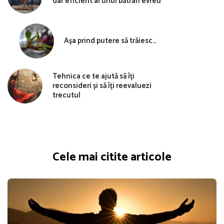
dar eficient al unui bătrân evreu
Așa prind putere să trăiesc…
Tehnica ce te ajută să îți
reconsideri și să îți reevaluezi
trecutul
Cele mai citite articole