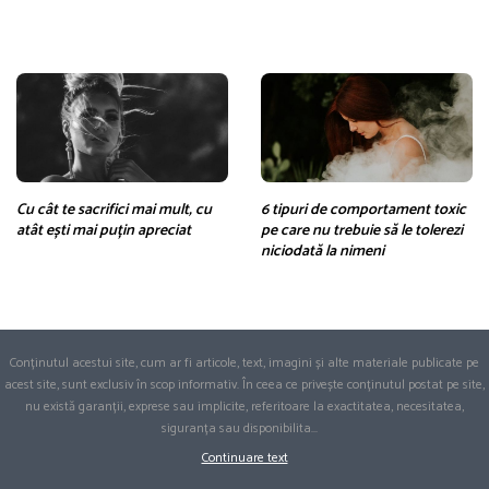
Cu cât te sacrifici mai mult, cu
6 tipuri de comportament toxic
atât ești mai puțin apreciat
pe care nu trebuie să le tolerezi
niciodată la nimeni
Conținutul acestui site, cum ar fi articole, text, imagini și alte materiale publicate pe
acest site, sunt exclusiv în scop informativ. În ceea ce privește conținutul postat pe site,
nu există garanții, exprese sau implicite, referitoare la exactitatea, necesitatea,
siguranța sau disponibilita
...
Continuare text