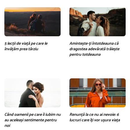
5 lecții de viață pe care le
Amintește-ți întotdeauna că
învățăm prea târziu
dragostea adevărată trăiește
pentru totdeauna
Când oamenii pe care îi iubim nu
Renunță la ce nu ai nevoie: 6
au aceleași sentimente pentru
lucruri care îți vor ușura viața
noi