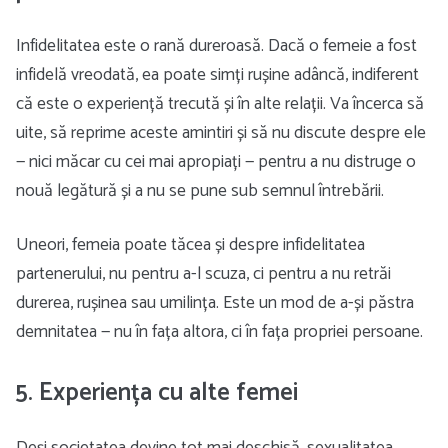
Infidelitatea este o rană dureroasă. Dacă o femeie a fost
infidelă vreodată, ea poate simți rușine adâncă, indiferent
că este o experiență trecută și în alte relații. Va încerca să
uite, să reprime aceste amintiri și să nu discute despre ele
— nici măcar cu cei mai apropiați — pentru a nu distruge o
nouă legătură și a nu se pune sub semnul întrebării.
Uneori, femeia poate tăcea și despre infidelitatea
partenerului, nu pentru a-l scuza, ci pentru a nu retrăi
durerea, rușinea sau umilința. Este un mod de a-și păstra
demnitatea — nu în fața altora, ci în fața propriei persoane.
5. Experiența cu alte femei