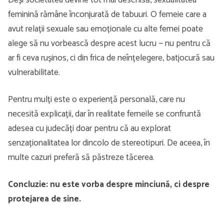
Deși societatea devine tot mai deschisă, sexualitatea
feminină rămâne înconjurată de tabuuri. O femeie care a
avut relații sexuale sau emoționale cu alte femei poate
alege să nu vorbească despre acest lucru — nu pentru că
ar fi ceva rușinos, ci din frica de neînțelegere, batjocură sau
vulnerabilitate.
Pentru mulți este o experiență personală, care nu
necesită explicații, dar în realitate femeile se confruntă
adesea cu judecăți doar pentru că au explorat
senzaționalitatea lor dincolo de stereotipuri. De aceea, în
multe cazuri preferă să păstreze tăcerea.
Concluzie: nu este vorba despre minciună, ci despre
protejarea de sine.