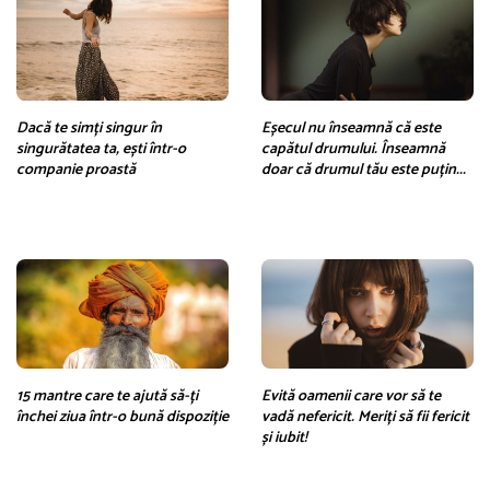
Dacă te simți singur în
Eșecul nu înseamnă că este
singurătatea ta, ești într-o
capătul drumului. Înseamnă
companie proastă
doar că drumul tău este puțin...
15 mantre care te ajută să-ți
Evită oamenii care vor să te
închei ziua într-o bună dispoziție
vadă nefericit. Meriți să fii fericit
și iubit!