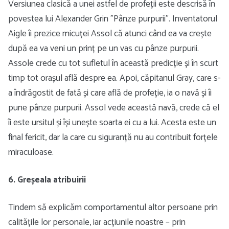
Versiunea clasică a unei astfel de profeții este descrisă în
povestea lui Alexander Grin ”Pânze purpurii”. Inventatorul
Aigle îi prezice micuței Assol că atunci când ea va crește
după ea va veni un prinț pe un vas cu pânze purpurii.
Assole crede cu tot sufletul în această predicție și în scurt
timp tot orașul află despre ea. Apoi, căpitanul Gray, care s-
a îndrăgostit de fată și care află de profeție, ia o navă și îi
pune pânze purpurii. Assol vede această navă, crede că el
îi este ursitul și își unește soarta ei cu a lui. Acesta este un
final fericit, dar la care cu siguranță nu au contribuit forțele
miraculoase.
6. Greșeala atribuirii
Tindem să explicăm comportamentul altor persoane prin
calitățile lor personale, iar acțiunile noastre – prin