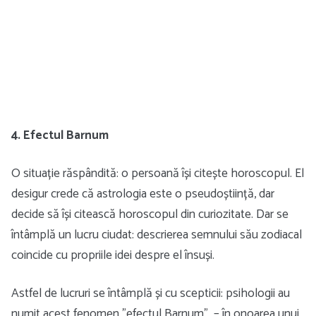
4. Efectul Barnum
O situație răspândită: o persoană își citește horoscopul. El
desigur crede că astrologia este o pseudoștiință, dar
decide să își citească horoscopul din curiozitate. Dar se
întâmplă un lucru ciudat: descrierea semnului său zodiacal
coincide cu propriile idei despre el însuși.
Astfel de lucruri se întâmplă și cu scepticii: psihologii au
numit acest fenomen ”efectul Barnum” – în onoarea unui