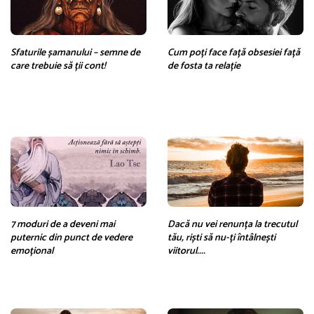
Sfaturile șamanului – semne de
Cum poți face față obsesiei față
care trebuie să ții cont!
de fosta ta relație
7 moduri de a deveni mai
Dacă nu vei renunța la trecutul
puternic din punct de vedere
tău, riști să nu-ți întâlnești
emoțional
viitorul....