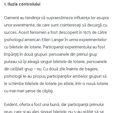
1. Iluzia controlului
Oamenii au tendința să supraestimeze influența lor asupra
unor evenimente, de care sunt cointeresați să decurgă cu
succes. Acest fenomen a fost descoperit în 1975 de către
psihologul american Ellen Langer în urma experimentelor
cu biletele de loterie. Participanții experimentului au fost
împărțiți în două grupuri: persoanele din primul grup
puteau să își aleagă singuri biletele de loterie, persoanele
din celălalt grup – nu. Cu două zile înainte de tragere,
psihologii le-au propus participanților ambelor grupuri să
le schimbe biletele de loterie pe altele, într-o nouă loterie
cu mai mari șanse de câștig.
Evident, oferta a fost una bună, dar participanții primului
grup, care și-au ales singuri biletele, nu s-au grăbit să se