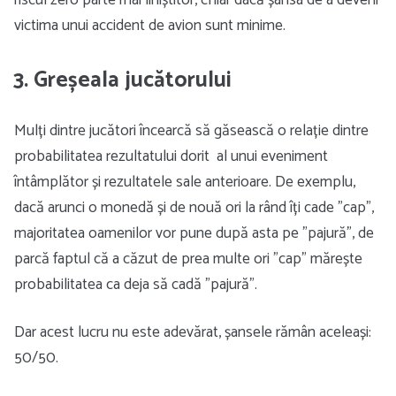
riscul zero parte mai liniștitor, chiar dacă șansa de a deveni
victima unui accident de avion sunt minime.
3. Greșeala jucătorului
Mulți dintre jucători încearcă să găsească o relație dintre
probabilitatea rezultatului dorit al unui eveniment
întâmplător și rezultatele sale anterioare. De exemplu,
dacă arunci o monedă și de nouă ori la rând îți cade ”cap”,
majoritatea oamenilor vor pune după asta pe ”pajură”, de
parcă faptul că a căzut de prea multe ori ”cap” mărește
probabilitatea ca deja să cadă ”pajură”.
Dar acest lucru nu este adevărat, șansele rămân aceleași:
50/50.