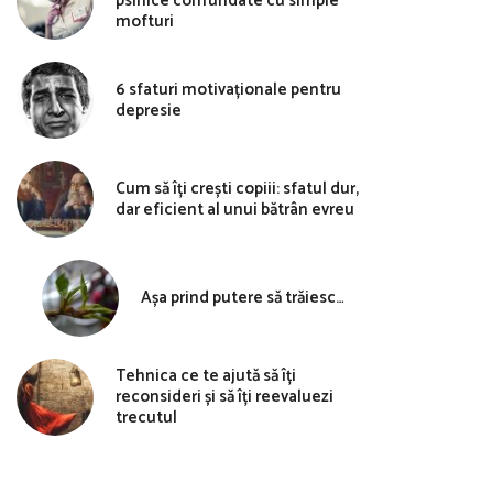
psihice confundate cu simple
mofturi
6 sfaturi motivaționale pentru
depresie
Cum să îți crești copiii: sfatul dur,
dar eficient al unui bătrân evreu
Așa prind putere să trăiesc…
Tehnica ce te ajută să îți
reconsideri și să îți reevaluezi
trecutul