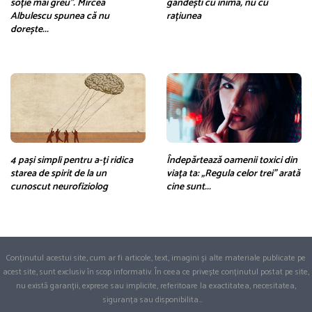
soție mai greu”. Mircea
gândești cu inima, nu cu
Albulescu spunea că nu
rațiunea
dorește...
4 pași simpli pentru a-ți ridica
Îndepărtează oamenii toxici din
starea de spirit de la un
viața ta: „Regula celor trei” arată
cunoscut neurofiziolog
cine sunt...
Conținutul acestui site, cum ar fi articole, text, imagini și alte materiale publicate pe
acest site, sunt exclusiv în scop informativ. În ceea ce privește conținutul postat pe site,
nu există garanții, exprese sau implicite, referitoare la exactitatea, necesitatea,
siguranța sau disponibilita
...