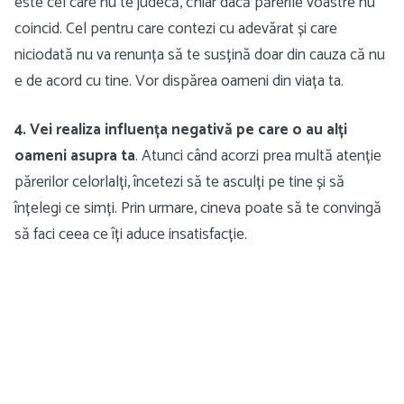
este cel care nu te judecă, chiar dacă părerile voastre nu
coincid. Cel pentru care contezi cu adevărat și care
niciodată nu va renunța să te susțină doar din cauza că nu
e de acord cu tine. Vor dispărea oameni din viața ta.
4. Vei realiza influența negativă pe care o au alți
oameni asupra ta
. Atunci când acorzi prea multă atenție
părerilor celorlalți, încetezi să te asculți pe tine și să
înțelegi ce simți. Prin urmare, cineva poate să te convingă
să faci ceea ce îți aduce insatisfacție.