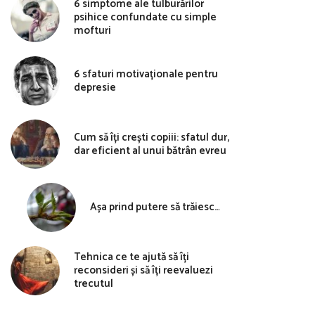
6 simptome ale tulburărilor
psihice confundate cu simple
mofturi
6 sfaturi motivaționale pentru
depresie
Cum să îți crești copiii: sfatul dur,
dar eficient al unui bătrân evreu
Așa prind putere să trăiesc…
Tehnica ce te ajută să îți
reconsideri și să îți reevaluezi
trecutul