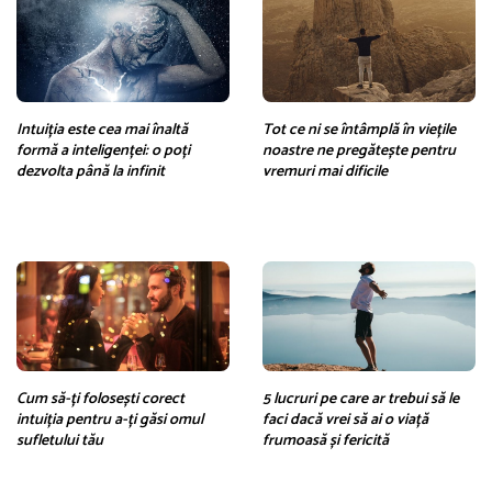
Intuiția este cea mai înaltă
Tot ce ni se întâmplă în viețile
formă a inteligenței: o poți
noastre ne pregătește pentru
dezvolta până la infinit
vremuri mai dificile
Cum să-ți folosești corect
5 lucruri pe care ar trebui să le
intuiția pentru a-ți găsi omul
faci dacă vrei să ai o viață
sufletului tău
frumoasă și fericită