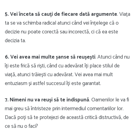
5. Vei înceta să cauți de fiecare dată argumente
. Viața
ta se va schimba radical atunci când vei înțelege că o
decizie nu poate corectă sau incorectă, ci că ea este
decizia ta.
6. Vei avea mai multe șanse să reușești
. Atunci când nu
îți este frică să riști, când cu adevărat îți place stilul de
viață, atunci trăiești cu adevărat. Vei avea mai mult
entuziasm și astfel succesul îți este garantat.
7. Nimeni nu va reuși să te indispună
. Oamenilor le va fi
mai greu să întristeze prin intermediul comentariilor lor.
Dacă poți să te protejezi de această critică distructivă, de
ce să nu o faci?