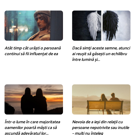
Atât timp cât urăști o persoană
Dacă simți aceste semne, atunci
continui să fii influențat de ea
ai reușit să găsești un echilibru
între lumină și...
Într-o lume în care majoritatea
Nevoia de a ieși din relații cu
oamenilor poartă măști ca să
persoane nepotrivite sau inutile
ascundă adevăratul lor...
– mulți nu înțeleg