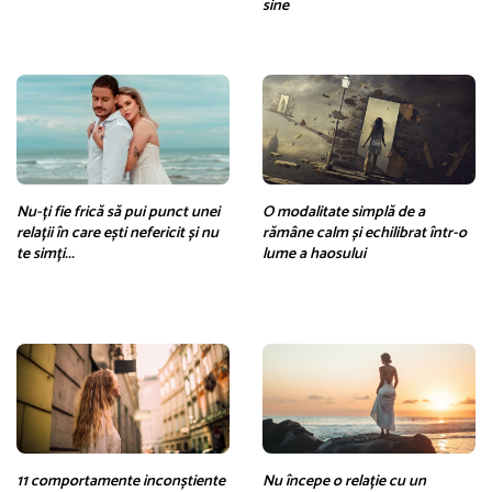
sine
Nu-ți fie frică să pui punct unei
O modalitate simplă de a
relații în care ești nefericit și nu
rămâne calm și echilibrat într-o
te simți...
lume a haosului
11 comportamente inconștiente
Nu începe o relație cu un