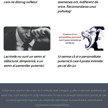
care ne distrug sufletul
asemenea om, indiferent de
orice. Recomandarea unui
psiholog!
Lacrimile nu sunt un semn al
13 semne că ai o personalitate
slăbiciunii, dimpotrivă, e un
puternică care îi poate intimida
semn al oamenilor puternici
pe cei din jur
Conținutul acestui site, cum ar fi articole, text, imagini și alte materiale publicate pe
acest site, sunt exclusiv în scop informativ. În ceea ce privește conținutul postat pe site,
nu există garanții, exprese sau implicite, referitoare la exactitatea, necesitatea,
siguranța sau disponibilita
...