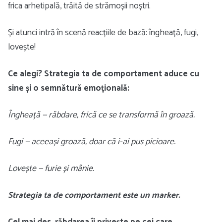
frica arhetipală, trăită de strămoșii noștri.
Și atunci intră în scenă reacțiile de bază: îngheață, fugi,
lovește!
Ce alegi? Strategia ta de comportament aduce cu
sine și o semnătură emoțională:
Îngheață — răbdare, frică ce se transformă în groază.
Fugi — aceeași groază, doar că i-ai pus picioare.
Lovește — furie și mânie.
Strategia ta de comportament este un marker.
Cel mai des, răbdarea îi privește pe cei care