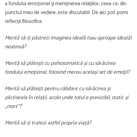
a fondului emoțional și menținerea relațiilor, ceea ce, din
punctul meu de vedere, este discutabil. De aici pot porni
reflecții filosofice.
Merită să-ți păstrezi imaginea ideală (sau aproape ideală)
neatinsă?
Merită să plătești cu psihosomatică și cu sărăcirea
fondului emoțional, folosind mereu același set de emoții?
Merită să plătești pentru răbdare cu sărăcirea și
plictiseala în relații, acolo unde totul e previzibil, static și
„mort”?
Merită să-ți tratezi astfel propria viață?