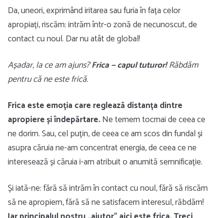
Da, uneori, exprimând iritarea sau furia în fața celor
apropiați, riscăm: intrăm într-o zonă de necunoscut, de
contact cu noul. Dar nu atât de global!
Așadar, la ce am ajuns?
Frica — capul tuturor!
Răbdăm
pentru că ne este frică.
Frica este emoția care reglează distanța dintre
apropiere și îndepărtare.
Ne temem tocmai de ceea ce
ne dorim. Sau, cel puțin, de ceea ce am scos din fundal și
asupra căruia ne-am concentrat energia, de ceea ce ne
interesează și căruia i-am atribuit o anumită semnificație.
Și iată-ne: fără să intrăm în contact cu noul, fără să riscăm
să ne apropiem, fără să ne satisfacem interesul, răbdăm!
Iar principalul nostru „ajutor” aici este frica. Treci