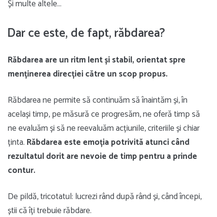
Și multe altele…
Dar ce este, de fapt, răbdarea?
Răbdarea are un ritm lent și stabil, orientat spre
menținerea direcției către un scop propus.
Răbdarea ne permite să continuăm să înaintăm și, în
același timp, pe măsură ce progresăm, ne oferă timp să
ne evaluăm și să ne reevaluăm acțiunile, criteriile și chiar
ținta.
Răbdarea este emoția potrivită atunci când
rezultatul dorit are nevoie de timp pentru a prinde
contur.
De pildă, tricotatul: lucrezi rând după rând și, când începi,
știi că îți trebuie răbdare.