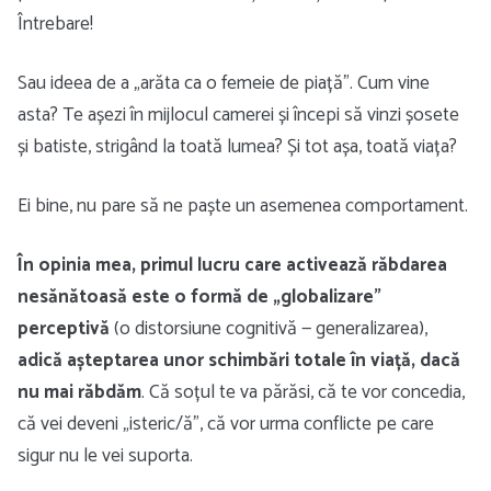
Întrebare!
Sau ideea de a „arăta ca o femeie de piață”. Cum vine
asta? Te așezi în mijlocul camerei și începi să vinzi șosete
și batiste, strigând la toată lumea? Și tot așa, toată viața?
Ei bine, nu pare să ne paște un asemenea comportament.
În opinia mea, primul lucru care activează răbdarea
nesănătoasă este o formă de „globalizare”
perceptivă
(o distorsiune cognitivă — generalizarea),
adică așteptarea unor schimbări totale în viață, dacă
nu mai răbdăm
. Că soțul te va părăsi, că te vor concedia,
că vei deveni „isteric/ă”, că vor urma conflicte pe care
sigur nu le vei suporta.