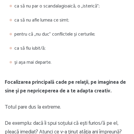
ca să nu par o scandalagioaică, o „isterică”;
ca să nu afle lumea ce simt;
pentru că „nu duc” conflictele și certurile;
ca să fiu iubit/ă;
și așa mai departe.
Focalizarea principală cade pe relații, pe imaginea de
sine și pe nepriceperea de a te adapta creativ.
Totul pare dus la extreme.
De exemplu: dacă îi spui soțului că ești furios/ă pe el,
pleacă imediat? Atunci ce v-a ținut atâția ani împreună?