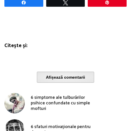
Share
Tweet
Pin
Citește și:
Afișează comentarii
6 simptome ale tulburărilor
psihice confundate cu simple
mofturi
6 sfaturi motivaționale pentru