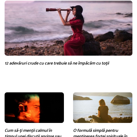
12 adevăruri crude cu care trebuie să ne împăcăm cu toții
Cum să-ți menții calmul în
O formulă simplă pentru
timpul unei discuții aprinse sau
menținerea forței spirituale în