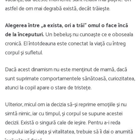
astfel de om mai degrabă există, decât trăiește.
Alegerea între „a exista, ori a trăi” omul o face încă
de la începuturi.
Un bebeluș nu cunoaște ce e oboseala
cronică. El întotdeauna este conectat la viață cu întreg
corpul și sufletul.
Dacă acest dinamism nu este menținut de mamă, dacă
sunt suprimate comportamentele sănătoasă, curiozitatea,
atunci la copil apare o stare de tristețe.
Ulterior, micul om ia decizia să-și reprime emoțiile și nu
simtă nimic, iar cu timpul, și corpul se supune acestei
decizii. Există o singură cale de ieșire. Pentru a-i reda
corpului iarăși viața și vitalitatea, trebuie să îi dai o anumită