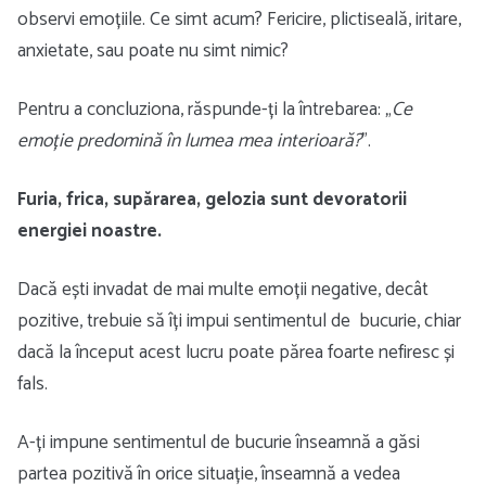
observi emoțiile. Ce simt acum? Fericire, plictiseală, iritare,
anxietate, sau poate nu simt nimic?
Pentru a concluziona, răspunde-ți la întrebarea: „
Ce
emoție predomină în lumea mea interioară?
”.
Furia, frica, supărarea, gelozia sunt devoratorii
energiei noastre.
Dacă ești invadat de mai multe emoții negative, decât
pozitive, trebuie să îți impui sentimentul de bucurie, chiar
dacă la început acest lucru poate părea foarte nefiresc și
fals.
A-ți impune sentimentul de bucurie înseamnă a găsi
partea pozitivă în orice situație, înseamnă a vedea