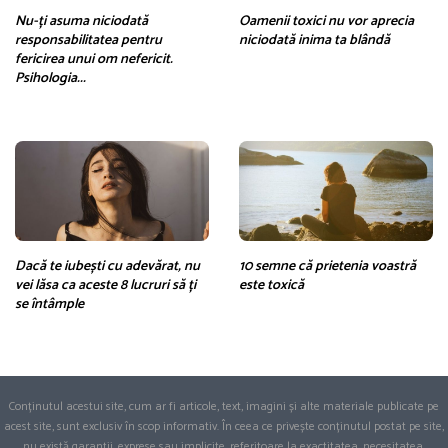
Nu-ți asuma niciodată
Oamenii toxici nu vor aprecia
responsabilitatea pentru
niciodată inima ta blândă
fericirea unui om nefericit.
Psihologia...
Dacă te iubești cu adevărat, nu
10 semne că prietenia voastră
vei lăsa ca aceste 8 lucruri să ți
este toxică
se întâmple
Conținutul acestui site, cum ar fi articole, text, imagini și alte materiale publicate pe
acest site, sunt exclusiv în scop informativ. În ceea ce privește conținutul postat pe site,
nu există garanții, exprese sau implicite, referitoare la exactitatea, necesitatea,