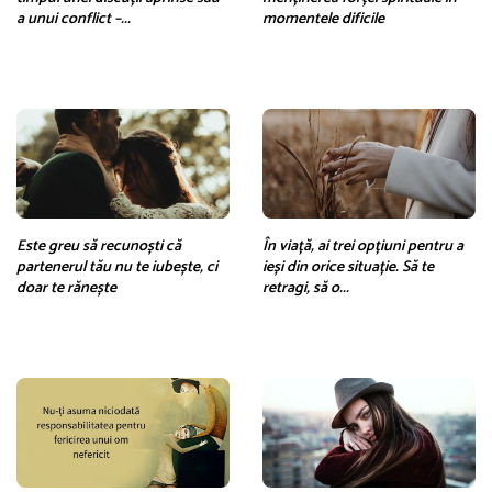
a unui conflict –...
momentele dificile
Este greu să recunoști că
În viață, ai trei opțiuni pentru a
partenerul tău nu te iubește, ci
ieși din orice situație. Să te
doar te rănește
retragi, să o...