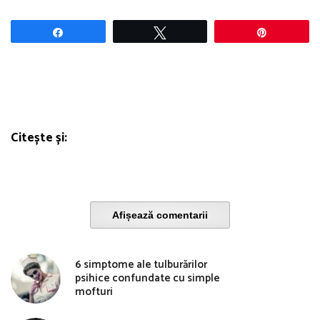
Share
Tweet
Pin
Citește și:
Afișează comentarii
6 simptome ale tulburărilor
psihice confundate cu simple
mofturi