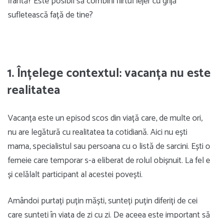
frântă? Este posibil să combini flirtul lejer cu grijă
sufletească față de tine?
1. Înțelege contextul: vacanța nu este
realitatea
Vacanța este un episod scos din viață care, de multe ori,
nu are legătură cu realitatea ta cotidiană. Aici nu ești
mama, specialistul sau persoana cu o listă de sarcini. Ești o
femeie care temporar s-a eliberat de rolul obișnuit. La fel e
și celălalt participant al acestei povești.
Amândoi purtați puțin măști, sunteți puțin diferiți de cei
care sunteți în viața de zi cu zi. De aceea este important să