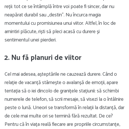
reții: tot ce se întâmplă între voi poate fi sincer, dar nu
neapărat durabil sau „destin”. Nu încurca magia
momentului cu promisiunea unui viitor. Altfel, în loc de
amintiri plăcute, riști să pleci acasă cu durere și
sentimentul unei pierderi.
2. Nu fă planuri de viitor
Cel mai adesea, așteptările ne cauzează durere. Când o
relație de vacanță stârnește o avalanșă de emoții, apare
tentația să o iei dincolo de granițele stațiunii: să schimbi
numerele de telefon, să scrii mesaje, să visezi la o întâlnire
peste o lună. Uneori se transformă în relații la distanță, dar
de cele mai multe ori se termină fără rezultat. De ce?
Pentru că în viața reală fiecare are propriile circumstanțe,