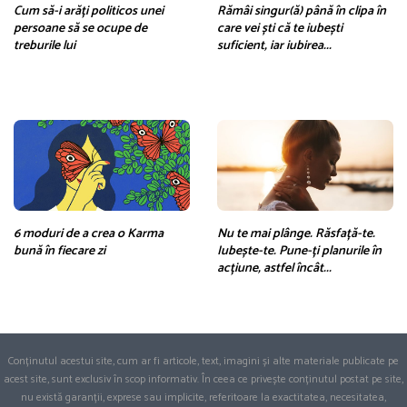
Cum să-i arăți politicos unei
Rămâi singur(ă) până în clipa în
persoane să se ocupe de
care vei ști că te iubești
treburile lui
suficient, iar iubirea...
6 moduri de a crea o Karma
Nu te mai plânge. Răsfață-te.
bună în fiecare zi
Iubește-te. Pune-ți planurile în
acțiune, astfel încât...
Conținutul acestui site, cum ar fi articole, text, imagini și alte materiale publicate pe
acest site, sunt exclusiv în scop informativ. În ceea ce privește conținutul postat pe site,
nu există garanții, exprese sau implicite, referitoare la exactitatea, necesitatea,