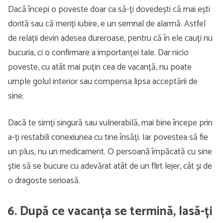
Dacă începi o poveste doar ca să-ți dovedești că mai ești
dorită sau că meriți iubire, e un semnal de alarmă. Astfel
de relații devin adesea dureroase, pentru că în ele cauți nu
bucuria, ci o confirmare a importanței tale. Dar nicio
poveste, cu atât mai puțin cea de vacanță, nu poate
umple golul interior sau compensa lipsa acceptării de
sine.
Dacă te simți singură sau vulnerabilă, mai bine începe prin
a-ți restabili conexiunea cu tine însăți. Iar povestea să fie
un plus, nu un medicament. O persoană împăcată cu sine
știe să se bucure cu adevărat atât de un flirt lejer, cât și de
o dragoste serioasă.
6. După ce vacanța se termină, lasă-ți