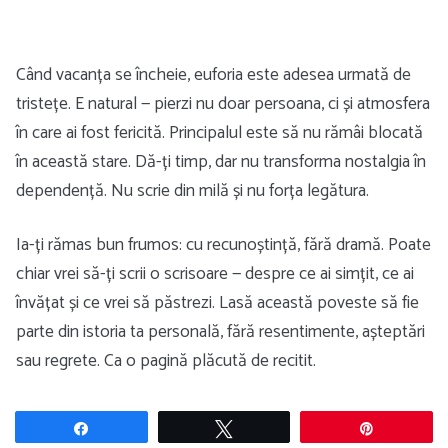
Când vacanța se încheie, euforia este adesea urmată de
tristețe. E natural — pierzi nu doar persoana, ci și atmosfera
în care ai fost fericită. Principalul este să nu rămâi blocată
în această stare. Dă-ți timp, dar nu transforma nostalgia în
dependență. Nu scrie din milă și nu forța legătura.
Ia-ți rămas bun frumos: cu recunoștință, fără dramă. Poate
chiar vrei să-ți scrii o scrisoare — despre ce ai simțit, ce ai
învățat și ce vrei să păstrezi. Lasă această poveste să fie
parte din istoria ta personală, fără resentimente, așteptări
sau regrete. Ca o pagină plăcută de recitit.
Share
Tweet
Pin