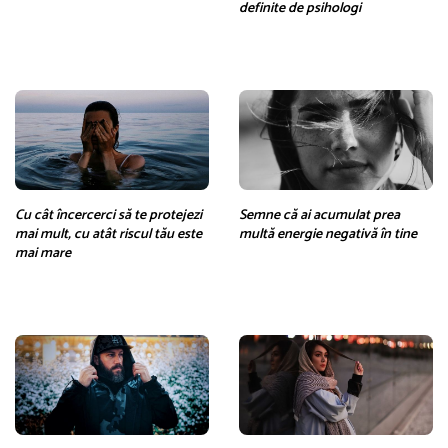
definite de psihologi
Cu cât încercerci să te protejezi
Semne că ai acumulat prea
mai mult, cu atât riscul tău este
multă energie negativă în tine
mai mare