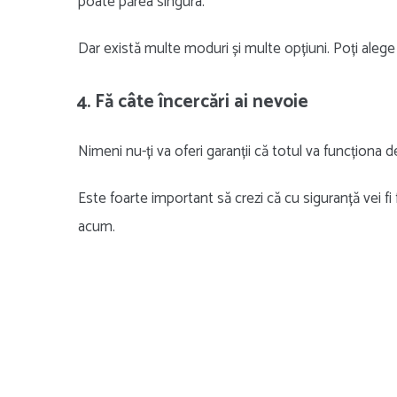
poate părea singura.
Dar există multe moduri și multe opțiuni. Poți alege
4. Fă câte încercări ai nevoie
Nimeni nu-ți va oferi garanții că totul va funcționa d
Este foarte important să crezi că cu siguranță vei fi 
acum.