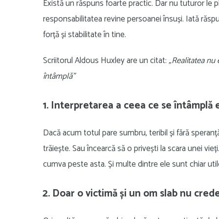
Există un răspuns foarte practic. Dar nu tuturor le
responsabilitatea revine persoanei însuși. Iată răspu
forță și stabilitate în tine.
Scriitorul Aldous Huxley are un citat:
„Realitatea nu 
întâmplă”
1. Interpretarea a ceea ce se întâmplă e
Dacă acum totul pare sumbru, teribil și fără speranț
trăiește. Sau încearcă să o privești la scara unei vieți
cumva peste asta. Și multe dintre ele sunt chiar util
2. Doar o victimă și un om slab nu crede