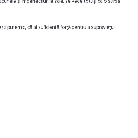
acunele și imperfecțiunile sale, se vede totuși ca o sursă
ti puternic, că ai suficientă forță pentru a supraviețui