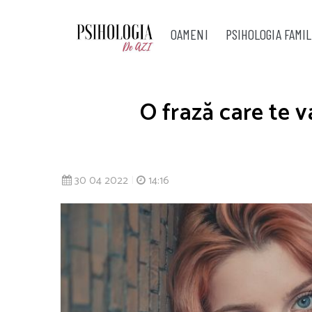
OAMENI
PSIHOLOGIA FAMIL
O frază care te va
30 04 2022
|
14:16