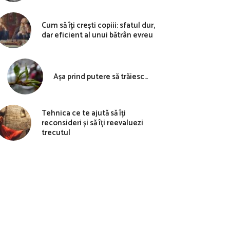
Cum să îți crești copiii: sfatul dur,
dar eficient al unui bătrân evreu
Așa prind putere să trăiesc…
Tehnica ce te ajută să îți
reconsideri și să îți reevaluezi
trecutul