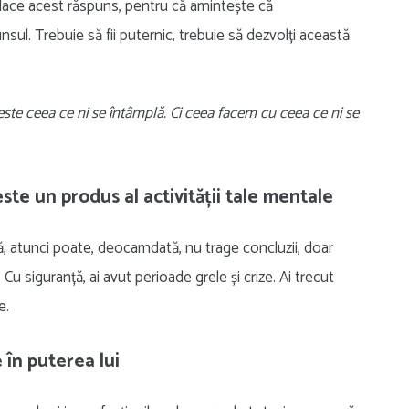
 place acest răspuns, pentru că amintește că
nsul. Trebuie să fii puternic, trebuie să dezvolți această
este ceea ce ni se întâmplă. Ci ceea facem cu ceea ce ni se
ste un produs al activității tale mentale
ă, atunci poate, deocamdată, nu trage concluzii, doar
. Cu siguranță, ai avut perioade grele și crize. Ai trecut
e.
 în puterea lui