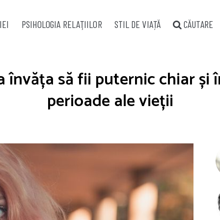
IEI
PSIHOLOGIA RELAŢIILOR
STIL DE VIAȚĂ
CĂUTARE
 învăța să fii puternic chiar și î
perioade ale vieții