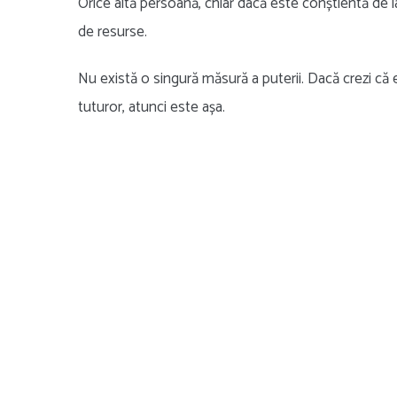
Orice altă persoană, chiar dacă este conștientă de l
de resurse.
Nu există o singură măsură a puterii. Dacă crezi că eș
tuturor, atunci este așa.