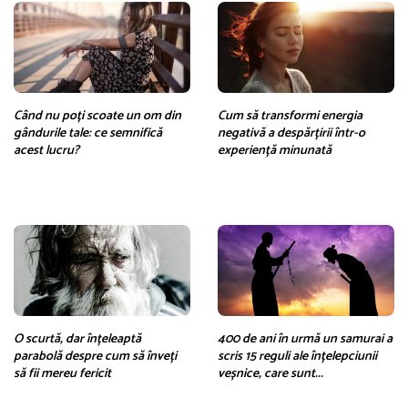
Când nu poți scoate un om din
Cum să transformi energia
gândurile tale: ce semnifică
negativă a despărțirii într-o
acest lucru?
experiență minunată
O scurtă, dar înțeleaptă
400 de ani în urmă un samurai a
parabolă despre cum să înveți
scris 15 reguli ale înțelepciunii
să fii mereu fericit
veșnice, care sunt...