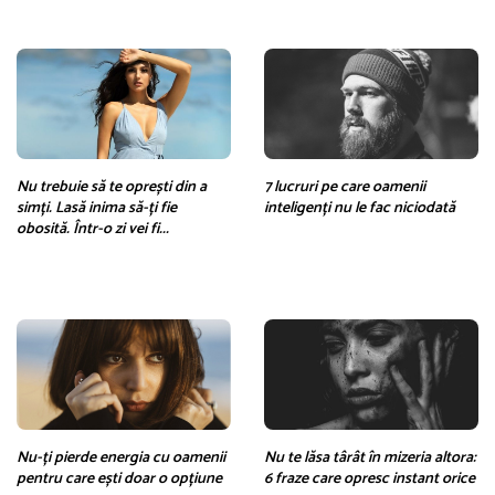
Nu trebuie să te oprești din a
7 lucruri pe care oamenii
simți. Lasă inima să-ți fie
inteligenți nu le fac niciodată
obosită. Într-o zi vei fi...
Nu-ți pierde energia cu oamenii
Nu te lăsa târât în mizeria altora:
pentru care ești doar o opțiune
6 fraze care opresc instant orice