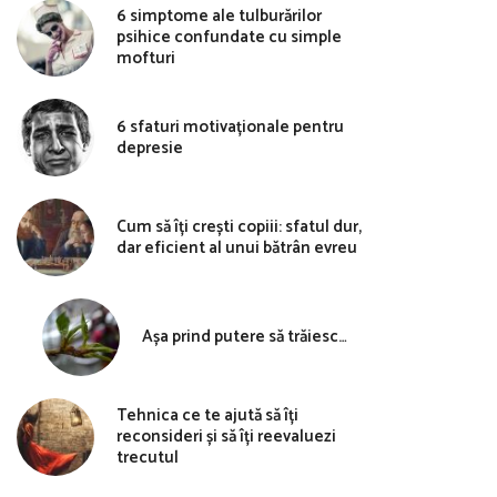
6 simptome ale tulburărilor
psihice confundate cu simple
mofturi
6 sfaturi motivaționale pentru
depresie
Cum să îți crești copiii: sfatul dur,
dar eficient al unui bătrân evreu
Așa prind putere să trăiesc…
Tehnica ce te ajută să îți
reconsideri și să îți reevaluezi
trecutul