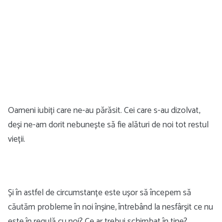
Oameni iubiți care ne-au părăsit. Cei care s-au dizolvat,
deși ne-am dorit nebunește să fie alături de noi tot restul
vieții.
Și în astfel de circumstanțe este ușor să începem să
căutăm probleme în noi înșine, întrebând la nesfârșit ce nu
este în regulă cu noi? Ce ar trebui schimbat în tine?