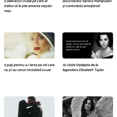
5 adevăruri crude pe care ar
Jocul tăcerii: tactica manipulării
trebui să le știe amanta soțului
și controlului emoțional
meu
5 pași pentru a-i ierta pe cei care
15 citate înțelepte de la
nu și-au cerut niciodată scuze
legendara Elizabeth Taylor