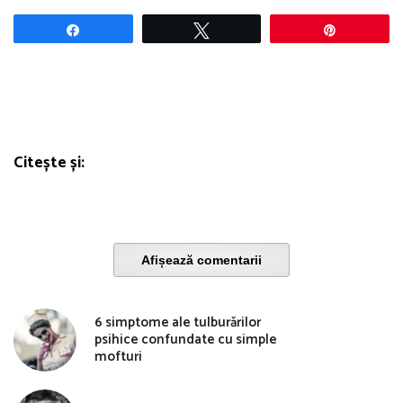
Share
Tweet
Pin
Citește și:
Afișează comentarii
6 simptome ale tulburărilor
psihice confundate cu simple
mofturi