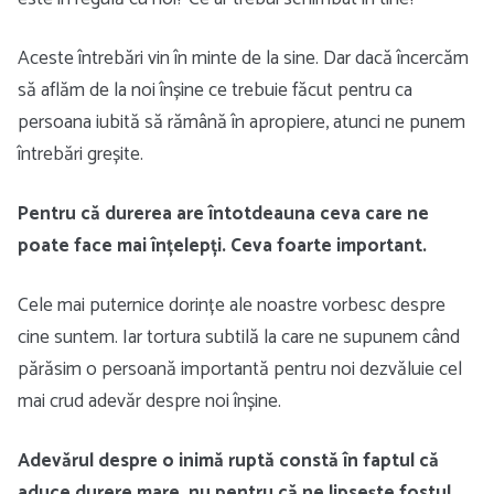
Aceste întrebări vin în minte de la sine. Dar dacă încercăm
să aflăm de la noi înșine ce trebuie făcut pentru ca
persoana iubită să rămână în apropiere, atunci ne punem
întrebări greșite.
Pentru că durerea are întotdeauna ceva care ne
poate face mai înțelepți. Ceva foarte important.
Cele mai puternice dorințe ale noastre vorbesc despre
cine suntem. Iar tortura subtilă la care ne supunem când
părăsim o persoană importantă pentru noi dezvăluie cel
mai crud adevăr despre noi înșine.
Adevărul despre o inimă ruptă constă în faptul că
aduce durere mare, nu pentru că ne lipsește fostul