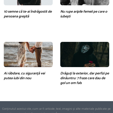
10 semne că te-ai îndrăgostit de
Nu rupe aripile femeii pe care o
persoana greşită
iubești
Ai răbdare, cu siguranță vei
Drăguți la exterior, dar perfizi pe
putea iubi din nou
dinăuntru: 7 fraze care dau de
gol un om fals
Conținutul acestui site, cum ar fi articole, text, imagini și alte materiale publicate pe