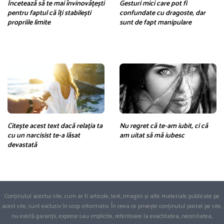
Încetează să te mai învinovățești
Gesturi mici care pot fi
pentru faptul că îți stabilești
confundate cu dragoste, dar
propriile limite
sunt de fapt manipulare
Citește acest text dacă relația ta
Nu regret că te-am iubit, ci că
cu un narcisist te-a lăsat
am uitat să mă iubesc
devastată
Conținutul acestui site, cum ar fi articole, text, imagini și alte materiale publicate pe
acest site, sunt exclusiv în scop informativ. În ceea ce privește conținutul postat pe site,
nu există garanții, exprese sau implicite, referitoare la exactitatea, necesitatea,