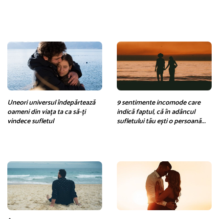
Uneori universul îndepărtează
9 sentimente incomode care
oameni din viața ta ca să-ți
indică faptul, că în adâncul
vindece sufletul
sufletului tău ești o persoană...