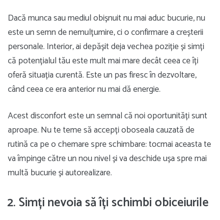
Dacă munca sau mediul obișnuit nu mai aduc bucurie, nu
este un semn de nemulțumire, ci o confirmare a creșterii
personale. Interior, ai depășit deja vechea poziție și simți
că potențialul tău este mult mai mare decât ceea ce îți
oferă situația curentă. Este un pas firesc în dezvoltare,
când ceea ce era anterior nu mai dă energie.
Acest disconfort este un semnal că noi oportunități sunt
aproape. Nu te teme să accepți oboseala cauzată de
rutină ca pe o chemare spre schimbare: tocmai aceasta te
va împinge către un nou nivel și va deschide ușa spre mai
multă bucurie și autorealizare.
2. Simți nevoia să îți schimbi obiceiurile