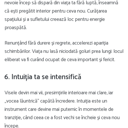
nevoie încep să dispară din viața ta fără luptă, înseamnă
că ești pregătit interior pentru ceva nou. Curățarea
spațiului și a sufletului creează loc pentru energie
proaspătă.
Renunțând fără durere și regrete, accelerezi apariția
schimbărilor. Viața nu lasă niciodată goluri prea lungi: locul
eliberat va fi curând ocupat de ceva important și fericit.
6. Intuiția ta se intensifică
Visele devin mai vii, presimțirile interioare mai clare, iar
„vocea lăuntrică” capătă încredere. Intuiția este un
instrument care devine mai puternic în momentele de
tranziție, când ceea ce a fost vechi se încheie și ceva nou
începe.