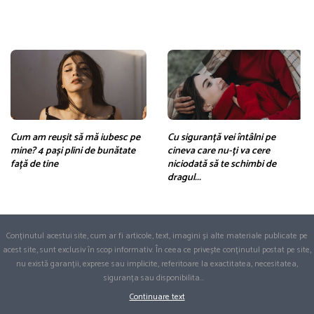
Cum am reușit să mă iubesc pe
Cu siguranță vei întâlni pe
mine? 4 pași plini de bunătate
cineva care nu-ți va cere
față de tine
niciodată să te schimbi de
dragul...
Conținutul acestui site, cum ar fi articole, text, imagini și alte materiale publicate pe
acest site, sunt exclusiv în scop informativ. În ceea ce privește conținutul postat pe site,
nu există garanții, exprese sau implicite, referitoare la exactitatea, necesitatea,
siguranța sau disponibilita
...
Continuare text