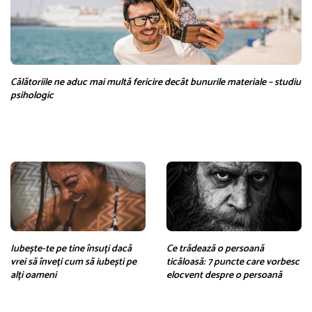
Călătoriile ne aduc mai multă fericire decât bunurile materiale – studiu
psihologic
Iubește-te pe tine însuți dacă
Ce trădează o persoană
vrei să înveți cum să iubești pe
ticăloasă: 7 puncte care vorbesc
alți oameni
elocvent despre o persoană