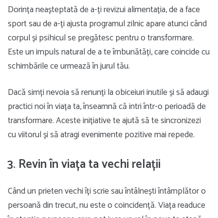
Dorința neașteptată de a-ți revizui alimentația, de a face
sport sau de a-ți ajusta programul zilnic apare atunci când
corpul și psihicul se pregătesc pentru o transformare.
Este un impuls natural de a te îmbunătăți, care coincide cu
schimbările ce urmează în jurul tău.
Dacă simți nevoia să renunți la obiceiuri inutile și să adaugi
practici noi în viața ta, înseamnă că intri într-o perioadă de
transformare. Aceste inițiative te ajută să te sincronizezi
cu viitorul și să atragi evenimente pozitive mai repede.
3. Revin în viața ta vechi relații
Când un prieten vechi îți scrie sau întâlnești întâmplător o
persoană din trecut, nu este o coincidență. Viața readuce