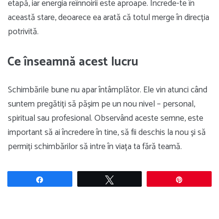
etapă, iar energia reînnoirii este aproape. Încrede-te în
această stare, deoarece ea arată că totul merge în direcția
potrivită.
Ce înseamnă acest lucru
Schimbările bune nu apar întâmplător. Ele vin atunci când
suntem pregătiți să pășim pe un nou nivel – personal,
spiritual sau profesional. Observând aceste semne, este
important să ai încredere în tine, să fii deschis la nou și să
permiți schimbărilor să intre în viața ta fără teamă.
Share
Tweet
Pin