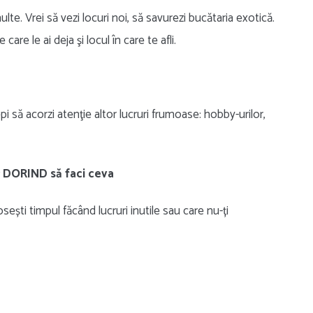
ulte. Vrei să vezi locuri noi, să savurezi bucătaria exotică.
care le ai deja şi locul în care te afli.
pi să acorzi atenţie altor lucruri frumoase: hobby-urilor,
r DORIND să faci ceva
rosești timpul făcând lucruri inutile sau care nu-ți