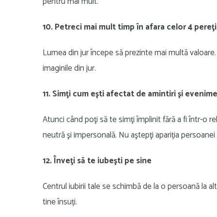
pentru mai mult.
10. Petreci mai mult timp în afara celor 4 pereţi
Lumea din jur începe să prezinte mai multă valoare. Îţ
imaginile din jur.
11. Simţi cum eşti afectat de amintiri şi evenim
Atunci când poţi să te simţi împlinit fără a fi într-o r
neutră şi impersonală. Nu aştepţi apariția persoanei 
12. Înveţi să te iubeşti pe sine
Centrul iubirii tale se schimbă de la o persoană la alta
tine însuți.