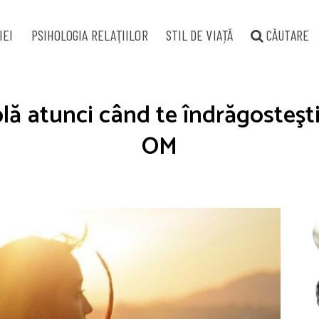
IEI
PSIHOLOGIA RELAŢIILOR
STIL DE VIAȚĂ
CĂUTARE
plă atunci când te îndrăgosteşt
OM