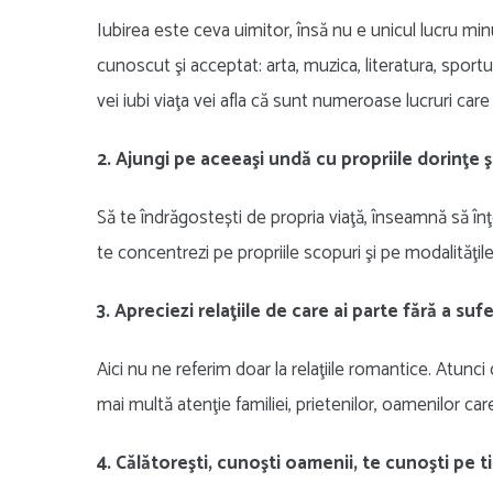
Iubirea este ceva uimitor, însă nu e unicul lucru mi
cunoscut şi acceptat: arta, muzica, literatura, spor
vei iubi viaţa vei afla că sunt numeroase lucruri care 
2. Ajungi pe aceeaşi undă cu propriile dorinţe ş
Să te îndrăgostești de propria viaţă, înseamnă să înţ
te concentrezi pe propriile scopuri şi pe modalităţile
3. Apreciezi relaţiile de care ai parte fără a suf
Aici nu ne referim doar la relaţiile romantice. Atunci
mai multă atenţie familiei, prietenilor, oamenilor car
4. Călătoreşti, cunoşti oamenii, te cunoşti pe t