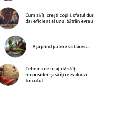
Cum să îți crești copiii: sfatul dur,
dar eficient al unui bătrân evreu
Așa prind putere să trăiesc…
Tehnica ce te ajută să îți
reconsideri și să îți reevaluezi
trecutul