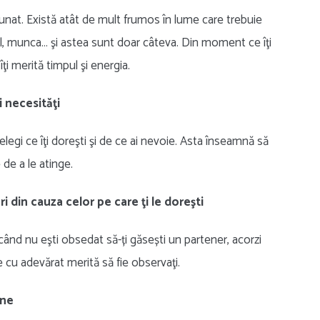
nunat. Există atât de mult frumos în lume care trebuie
tul, munca… şi astea sunt doar câteva. Din moment ce îţi
îţi merită timpul şi energia.
i necesităţi
elegi ce îţi doreşti şi de ce ai nevoie. Asta înseamnă să
 de a le atinge.
eri din cauza celor pe care ţi le doreşti
 când nu eşti obsedat să-ți găsești un partener, acorzi
e cu adevărat merită să fie observaţi.
ine