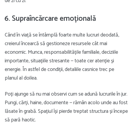
de zi cu zi.
6. Supraîncărcare emoțională
Când în viață se întâmplă foarte multe lucruri deodată,
creierul încearcă să gestioneze resursele cât mai
economic. Munca, responsabilitățile familiale, deciziile
importante, situațiile stresante — toate cer atenție și
energie. În astfel de condiții, detaliile casnice trec pe
planul al doilea.
Poți ajunge să nu mai observi cum se adună lucrurile în jur.
Pungi, cărți, haine, documente — rămân acolo unde au fost
lăsate în grabă. Spațiul își pierde treptat structura și începe
să pară haotic.