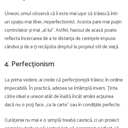
Uneori, omul observă că îi este mai ușor să trăiască într-
un spațiu mai liber, neperfectionist. Acesta pare mai puțin
controlator și mai „al lui”. Astfel, haosul de acasă poate
reflecta încercarea de a te distanța de cerințele impuse
cândva și de a-ți recăpăta dreptul la propriul stil de viață.
4. Perfecționism
La prima vedere, ai crede că perfecționiștii trăiesc în ordine
impecabilă. În practică, adesea se întâmplă invers. Ținta
către ideal e uneori atât de înaltă încât amâni acțiunea
dacă nu o poți face „ca la carte” sau în condițiile perfecte.
Curățenia nu mai e o simplă treabă casnică, ci un proiect