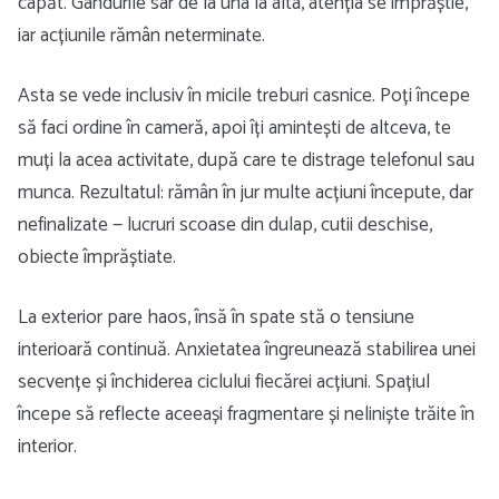
capăt. Gândurile sar de la una la alta, atenția se împrăștie,
iar acțiunile rămân neterminate.
Asta se vede inclusiv în micile treburi casnice. Poți începe
să faci ordine în cameră, apoi îți amintești de altceva, te
muți la acea activitate, după care te distrage telefonul sau
munca. Rezultatul: rămân în jur multe acțiuni începute, dar
nefinalizate — lucruri scoase din dulap, cutii deschise,
obiecte împrăștiate.
La exterior pare haos, însă în spate stă o tensiune
interioară continuă. Anxietatea îngreunează stabilirea unei
secvențe și închiderea ciclului fiecărei acțiuni. Spațiul
începe să reflecte aceeași fragmentare și neliniște trăite în
interior.