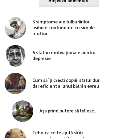
Afișează comentarii
6 simptome ale tulburărilor
psihice confundate cu simple
mofturi
6 sfaturi motivaționale pentru
depresie
Cum să îți crești copiii: sfatul dur,
dar eficient al unui bătrân evreu
Așa prind putere să trăiesc…
Tehnica ce te ajută să îți