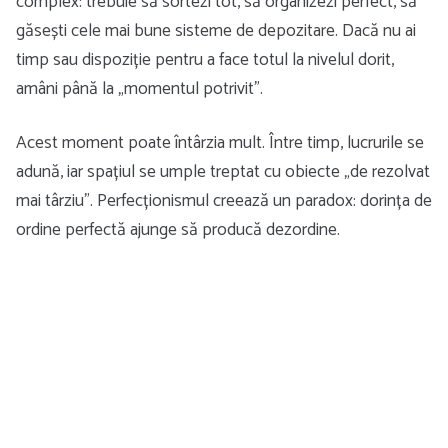
complex: trebuie să sortezi tot, să organizezi perfect, să
găsești cele mai bune sisteme de depozitare. Dacă nu ai
timp sau dispoziție pentru a face totul la nivelul dorit,
amâni până la „momentul potrivit”.
Acest moment poate întârzia mult. Între timp, lucrurile se
adună, iar spațiul se umple treptat cu obiecte „de rezolvat
mai târziu”. Perfecționismul creează un paradox: dorința de
ordine perfectă ajunge să producă dezordine.