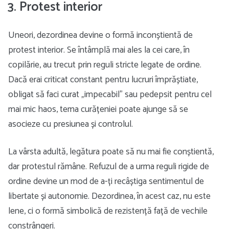
3. Protest interior
Uneori, dezordinea devine o formă inconștientă de
protest interior. Se întâmplă mai ales la cei care, în
copilărie, au trecut prin reguli stricte legate de ordine.
Dacă erai criticat constant pentru lucruri împrăștiate,
obligat să faci curat „impecabil” sau pedepsit pentru cel
mai mic haos, tema curățeniei poate ajunge să se
asocieze cu presiunea și controlul.
La vârsta adultă, legătura poate să nu mai fie conștientă,
dar protestul rămâne. Refuzul de a urma reguli rigide de
ordine devine un mod de a-ți recâștiga sentimentul de
libertate și autonomie. Dezordinea, în acest caz, nu este
lene, ci o formă simbolică de rezistență față de vechile
constrângeri.