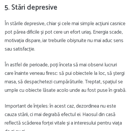
5. Stări depresive
În stările depresive, chiar și cele mai simple acțiuni casnice
pot părea dificile și pot cere un efort uriaș. Energia scade,
motivația dispare, iar treburile obișnuite nu mai aduc sens
sau satisfacție.
În astfel de perioade, poți înceta să mai observi lucruri
care înainte veneau firesc: să pui obiectele la loc, să ștergi
masa, să despachetezi cumpărăturile. Treptat, spațiul se
umple cu obiecte lăsate acolo unde au fost puse în grabă.
Important de înțeles: în acest caz, dezordinea nu este
cauza stării, ci mai degrabă efectul ei. Haosul din casă
reflectă scăderea forței vitale și a interesului pentru viața