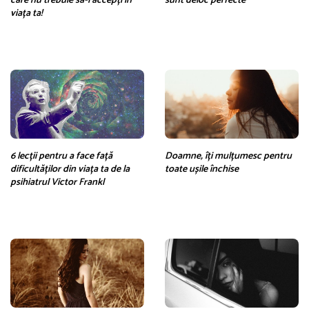
care nu trebuie să-l accepți în
sunt deloc perfecte
viața ta!
6 lecții pentru a face față
Doamne, îți mulțumesc pentru
dificultăților din viața ta de la
toate ușile închise
psihiatrul Victor Frankl