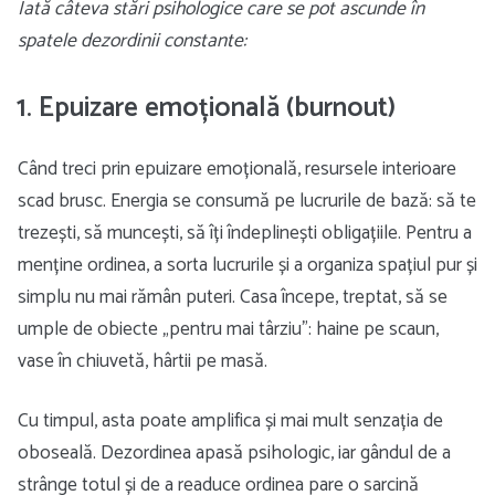
Iată câteva stări psihologice care se pot ascunde în
spatele dezordinii constante:
1. Epuizare emoțională (burnout)
Când treci prin epuizare emoțională, resursele interioare
scad brusc. Energia se consumă pe lucrurile de bază: să te
trezești, să muncești, să îți îndeplinești obligațiile. Pentru a
menține ordinea, a sorta lucrurile și a organiza spațiul pur și
simplu nu mai rămân puteri. Casa începe, treptat, să se
umple de obiecte „pentru mai târziu”: haine pe scaun,
vase în chiuvetă, hârtii pe masă.
Cu timpul, asta poate amplifica și mai mult senzația de
oboseală. Dezordinea apasă psihologic, iar gândul de a
strânge totul și de a readuce ordinea pare o sarcină