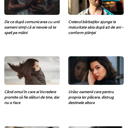
De ce după comunicarea cu unii
Creierul bărbaților ajunge la
oameni simți că ai nevoie să te
maturitate abia după 40 de ani –
speli pe mâini
conform științei
Când omul în care ai încredere
Urăsc oamenii care pentru
promite să fie alături de tine, dar
propria lor plăcere, distrug
nu o face
destinele altora