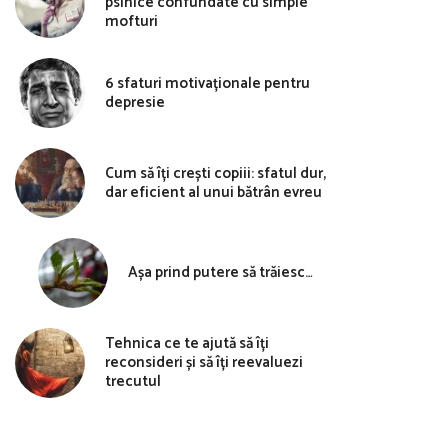
psihice confundate cu simple
mofturi
6 sfaturi motivaționale pentru
depresie
Cum să îți crești copiii: sfatul dur,
dar eficient al unui bătrân evreu
Așa prind putere să trăiesc…
Tehnica ce te ajută să îți
reconsideri și să îți reevaluezi
trecutul