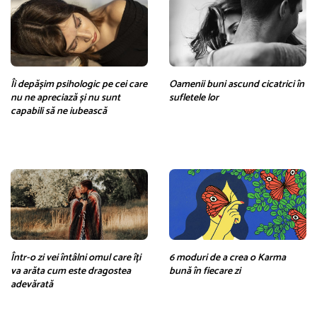
Îi depășim psihologic pe cei care
Oamenii buni ascund cicatrici în
nu ne apreciază și nu sunt
sufletele lor
capabili să ne iubească
Într-o zi vei întâlni omul care îți
6 moduri de a crea o Karma
va arăta cum este dragostea
bună în fiecare zi
adevărată