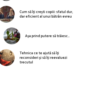
Cum să îți crești copiii: sfatul dur,
dar eficient al unui bătrân evreu
Așa prind putere să trăiesc…
Tehnica ce te ajută să îți
reconsideri și să îți reevaluezi
trecutul