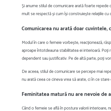
Și anume stilul de comunicare arată foarte repede cât
mult se respectă și cum își construiește relațiile cu ce
Comunicarea nu arată doar cuvintele, ci
Modul în care o femeie vorbește, reacționează, răspu
aproape întotdeauna stabilitatea ei interioară. Poți r
dependent sau justificativ. Pe de altă parte, poți vorb
De aceea, stilul de comunicare se percepe mai reped
nu arată ceea ce cineva vrea să arate, ci în ce stare 
Feminitatea matură nu are nevoie de 
Când o femeie se află în postura valorii interioare,