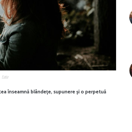
Foto
atea înseamnă blândețe, supunere și o perpetuă