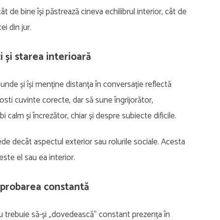
 de bine își păstrează cineva echilibrul interior, cât de
i din jur.
 și starea interioară
nde și își menține distanța în conversație reflectă
osti cuvinte corecte, dar să sune îngrijorător,
i calm și încrezător, chiar și despre subiecte dificile.
e decât aspectul exterior sau rolurile sociale. Acesta
este el sau ea interior.
aprobarea constantă
 nu trebuie să-și „dovedească” constant prezența în