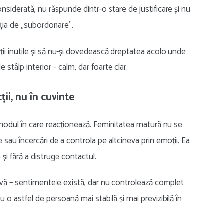
nsiderată, nu răspunde dintr-o stare de justificare și nu
ziția de „subordonare”.
ații inutile și să nu-și dovedească dreptatea acolo unde
e stâlp interior – calm, dar foarte clar.
ii, nu în cuvinte
modul în care reacționează. Feminitatea matură nu se
 sau încercări de a controla pe altcineva prin emoții. Ea
 și fără a distruge contactul.
ă – sentimentele există, dar nu controlează complet
o astfel de persoană mai stabilă și mai previzibilă în