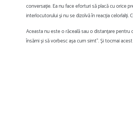
conversație. Ea nu face eforturi să placă cu orice pre
interlocutorului și nu se dizolvă în reacția celorlalți
Aceasta nu este o răceală sau o distanțare pentru d
însămi și să vorbesc așa cum simt”. Și tocmai acest 