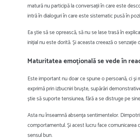
matură nu participă la conversații în care este desco
intră în dialoguri în care este sistematic pusă în po
Ea știe să se oprească, să nu se lase trasă în explic
inițial nu este dorită. Și aceasta creează o senzație d
Maturitatea emoțională se vede în reacț
Este important nu doar ce spune o persoană, ci și 
exprimă prin izbucniri bruște, supărări demonstrative
știe să suporte tensiunea, fără a se distruge pe sine
Asta nu înseamnă absența sentimentelor. Dimpotriv
comportamentul. Și acest lucru face comunicarea cu 
sensul bun.