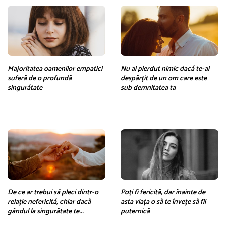
Majoritatea oamenilor empatici
Nu ai pierdut nimic dacă te-ai
suferă de o profundă
despărțit de un om care este
singurătate
sub demnitatea ta
De ce ar trebui să pleci dintr-o
Poți fi fericită, dar înainte de
relație nefericită, chiar dacă
asta viața o să te învețe să fii
gândul la singurătate te...
puternică