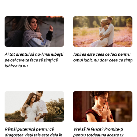
Ai tot dreptul să nu-l mai iubești
Iubirea este ceea ce faci pentru
pe cel care te face să simți că
omul iubit, nu doar ceea ce simți
iubirea ta nu...
Rămâi puternică pentru că
Vrei să fii fericit? Promite-ți
dragostea vieții tale este deja în
pentru totdeauna aceste 12