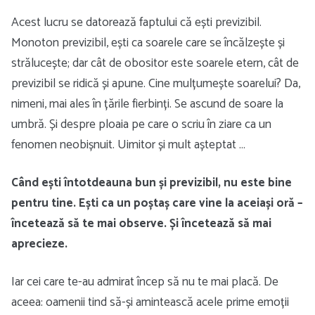
Acest lucru se datorează faptului că ești previzibil.
Monoton previzibil, ești ca soarele care se încălzește și
strălucește; dar cât de obositor este soarele etern, cât de
previzibil se ridică și apune. Cine mulțumește soarelui? Da,
nimeni, mai ales în țările fierbinți. Se ascund de soare la
umbră. Și despre ploaia pe care o scriu în ziare ca un
fenomen neobișnuit. Uimitor și mult așteptat …
Când ești întotdeauna bun și previzibil, nu este bine
pentru tine. Ești ca un poștaș care vine la aceiași oră –
încetează să te mai observe. Și încetează să mai
aprecieze.
Iar cei care te-au admirat încep să nu te mai placă. De
aceea: oamenii tind să-și amintească acele prime emoții