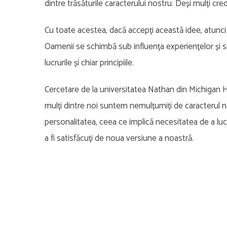
dintre trăsăturile caracterului nostru. Deși mulți cr
Cu toate acestea, dacă accepți această idee, atunci t
Oamenii se schimbă sub influența experiențelor și si
lucrurile și chiar principiile.
Cercetare de la universitatea Nathan din Michigan H
mulți dintre noi suntem nemulțumiți de caracterul n
personalitatea, ceea ce implică necesitatea de a lucr
a fi satisfăcuți de noua versiune a noastră.