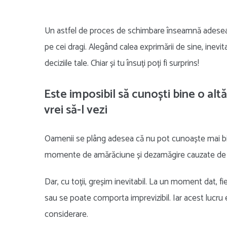
Un astfel de proces de schimbare înseamnă adesea 
pe cei dragi. Alegând calea exprimării de sine, inevi
deciziile tale. Chiar și tu însuți poți fi surprins!
Este imposibil să cunoști bine o alt
vrei să-l vezi
Oamenii se plâng adesea că nu pot cunoaște mai bin
momente de amărăciune și dezamăgire cauzate de aș
Dar, cu toții, greșim inevitabil. La un moment dat, 
sau se poate comporta imprevizibil. Iar acest lucru 
considerare.