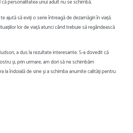
ed că personalitatea unui adult nu se schimbă.
e ajută să eviți o serie întreagă de dezamăgiri în viață.
tuațiilor lor de viață atunci când trebuie să regândească
udson, a dus la rezultate interesante. S-a dovedit că
ostru și, prin urmare, am dori să ne schimbăm
a la îndoială de sine și a schimba anumite calități pentru