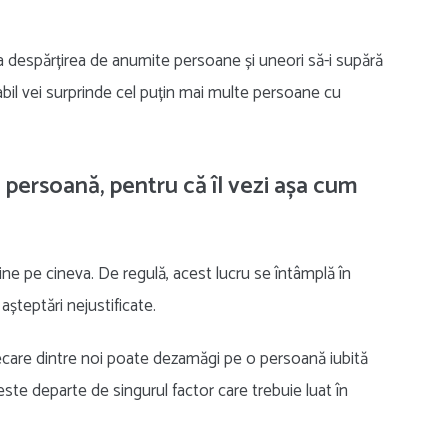
despărțirea de anumite persoane și uneori să-i supără
tabil vei surprinde cel puțin mai multe persoane cu
ă persoană, pentru că îl vezi așa cum
e pe cineva. De regulă, acest lucru se întâmplă în
teptări nejustificate.
fiecare dintre noi poate dezamăgi pe o persoană iubită
este departe de singurul factor care trebuie luat în