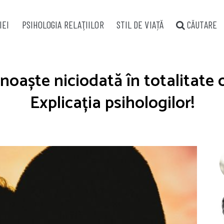
IEI
PSIHOLOGIA RELAŢIILOR
STIL DE VIAȚĂ
CĂUTARE
noaște niciodată în totalitate 
Explicația psihologilor!