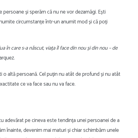
alte persoane și sperăm că nu ne vor dezamăgi. Ești
n anumite circumstanțe într-un anumit mod și că poți
 în care s-a născut, viața îl face din nou și din nou – de
arquez.
 o altă persoană. Cel puțin nu atât de profund și nu atât
 exactitate ce va face sau nu va face.
cu adevărat pe cineva este tendința unei persoanei de a
ntăm înainte, devenim mai maturi și chiar schimbăm unele