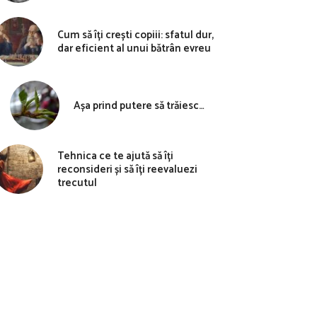
Cum să îți crești copiii: sfatul dur,
dar eficient al unui bătrân evreu
Așa prind putere să trăiesc…
Tehnica ce te ajută să îți
reconsideri și să îți reevaluezi
trecutul