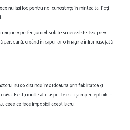
ce nu lași loc pentru noi cunoștințe în mintea ta. Poți
.
magine a perfecțiunii absolute și nerealiste. Fac prea
ltă persoană, creând în capul lor o imagine înfrumusețată
.
terul nu se distinge întotdeauna prin fiabilitatea și
uiva. Există multe alte aspecte mici și imperceptibile –
ău, ceea ce face imposibil acest lucru.