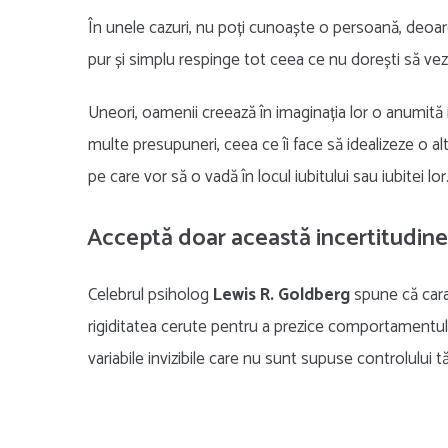
În unele cazuri, nu poți cunoaște o persoană, deoare
pur și simplu respinge tot ceea ce nu dorești să vezi
Uneori, oamenii creează în imaginația lor o anumită i
multe presupuneri, ceea ce îi face să idealizeze o a
pe care vor să o vadă în locul iubitului sau iubitei lor
Acceptă doar această incertitudine
Celebrul psiholog
Lewis R. Goldberg
spune că carac
rigiditatea cerute pentru a prezice comportamentul c
variabile invizibile care nu sunt supuse controlului t