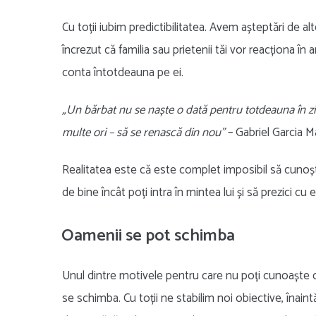
Cu toții iubim predictibilitatea. Avem așteptări de 
încrezut că familia sau prietenii tăi vor reacționa î
conta întotdeauna pe ei.
„Un bărbat nu se naște o dată pentru totdeauna în ziua
multe ori – să se renască din nou”
– Gabriel Garcia M
Realitatea este că este complet imposibil să cunoști
de bine încât poți intra în mintea lui și să prezici cu
Oamenii se pot schimba
Unul dintre motivele pentru care nu poți cunoaște 
se schimba. Cu toții ne stabilim noi obiective, înai