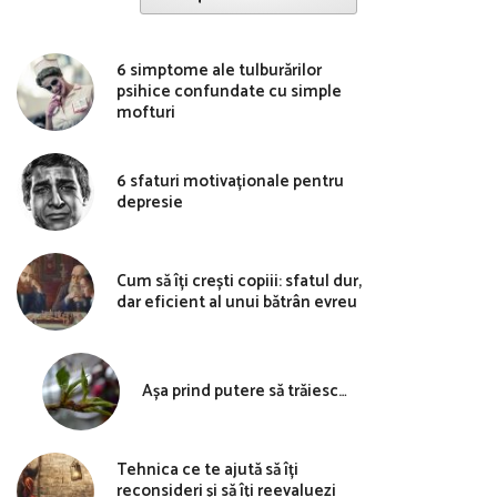
6 simptome ale tulburărilor
psihice confundate cu simple
mofturi
6 sfaturi motivaționale pentru
depresie
Cum să îți crești copiii: sfatul dur,
dar eficient al unui bătrân evreu
Așa prind putere să trăiesc…
Tehnica ce te ajută să îți
reconsideri și să îți reevaluezi