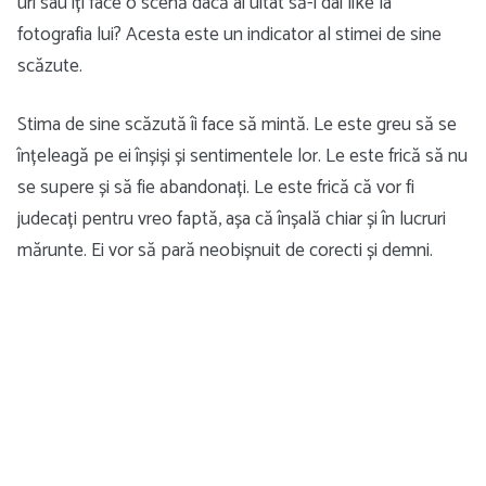
uri sau îți face o scenă dacă ai uitat să-i dai like la
fotografia lui? Acesta este un indicator al stimei de sine
scăzute.
Stima de sine scăzută îi face să mintă. Le este greu să se
înțeleagă pe ei înșiși și sentimentele lor. Le este frică să nu
se supere și să fie abandonați. Le este frică că vor fi
judecați pentru vreo faptă, așa că înșală chiar și în lucruri
mărunte. Ei vor să pară neobișnuit de corecti și demni.