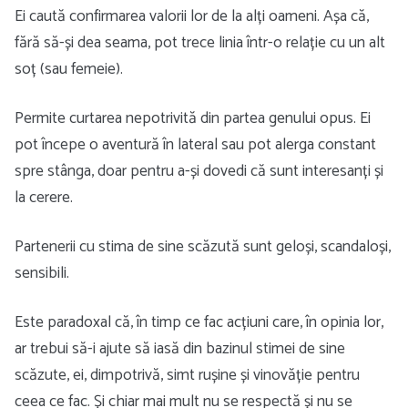
Ei caută confirmarea valorii lor de la alți oameni. Așa că,
fără să-și dea seama, pot trece linia într-o relație cu un alt
soț (sau femeie).
Permite curtarea nepotrivită din partea genului opus. Ei
pot începe o aventură în lateral sau pot alerga constant
spre stânga, doar pentru a-și dovedi că sunt interesanți și
la cerere.
Partenerii cu stima de sine scăzută sunt geloși, scandaloși,
sensibili.
Este paradoxal că, în timp ce fac acțiuni care, în opinia lor,
ar trebui să-i ajute să iasă din bazinul stimei de sine
scăzute, ei, dimpotrivă, simt rușine și vinovăție pentru
ceea ce fac. Și chiar mai mult nu se respectă și nu se