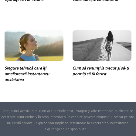
Singura tehnică care îți
Cum să renunți la trecut și să-ți
ameliorează instantaneu
permiți să fii fericit
anxietatea
Conținutul acestui site, cum ar fi articole, text, imagini și alte materiale publicate pe
acest site, sunt exclusiv în scop informativ. În ceea ce privește conținutul postat pe site,
nu există garanții, exprese sau implicite, referitoare la exactitatea, necesitatea,
siguranța sau disponibilita
...