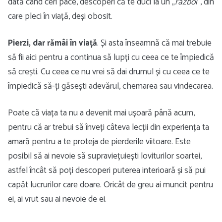
dată când ceri pace, descoperi că te duci la un „
război
”, din
care pleci în viață, deși obosit.
Pierzi, dar rămâi în viață
. Și asta înseamnă că mai trebuie
să fii aici pentru a continua să lupți cu ceea ce te împiedică
să crești. Cu ceea ce nu vrei să dai drumul și cu ceea ce te
împiedică să-ți găsești adevărul, chemarea sau vindecarea.
Poate că viața ta nu a devenit mai ușoară până acum,
pentru că ar trebui să înveți câteva lecții din experiența ta
amară pentru a te proteja de pierderile viitoare. Este
posibil să ai nevoie să supraviețuiești loviturilor soartei,
astfel încât să poți descoperi puterea interioară și să pui
capăt lucrurilor care doare. Oricât de greu ai muncit pentru
ei, ai vrut sau ai nevoie de ei.