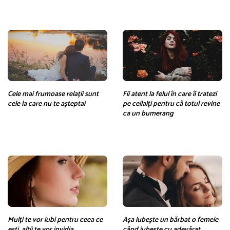
Cele mai frumoase relații sunt
Fii atent la felul în care îi tratezi
cele la care nu te așteptai
pe ceilalți pentru că totul revine
ca un bumerang
Mulți te vor iubi pentru ceea ce
Așa iubește un bărbat o femeie
ești, alții te vor invidia
când iubește cu adevărat