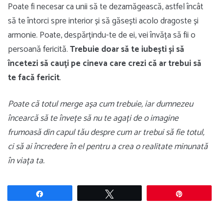
Poate fi necesar ca unii să te dezamăgească, astfel încât
să te întorci spre interior și să găsești acolo dragoste și
armonie. Poate, despărțindu-te de ei, vei învăța să fii o
persoană fericită.
Trebuie doar să te iubești și să
încetezi să cauți pe cineva care crezi că ar trebui să
te facă fericit
.
Poate că totul merge așa cum trebuie, iar dumnezeu
încearcă să te învețe să nu te agați de o imagine
frumoasă din capul tău despre cum ar trebui să fie totul,
ci să ai încredere în el pentru a crea o realitate minunată
în viața ta.
Share
Tweet
Pin