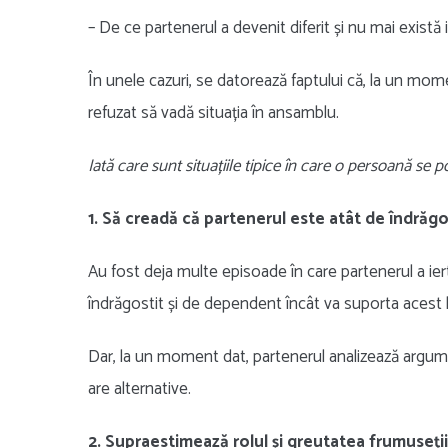
– De ce partenerul a devenit diferit și nu mai există 
În unele cazuri, se datorează faptului că, la un mom
refuzat să vadă situația în ansamblu.
Iată care sunt situațiile tipice în care o persoană se 
1. Să creadă că partenerul este atât de îndrăgos
Au fost deja multe episoade în care partenerul a iert
îndrăgostit și de dependent încât va suporta acest
Dar, la un moment dat, partenerul analizează argum
are alternative.
2. Supraestimează rolul și greutatea frumuseții, a