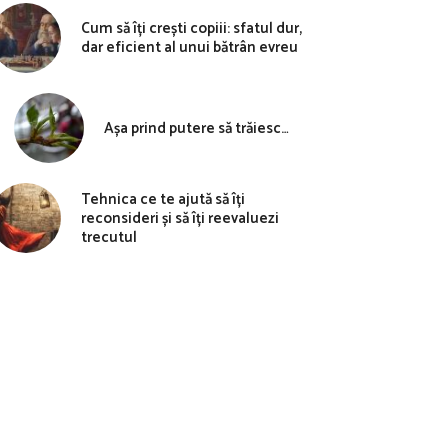
Cum să îți crești copiii: sfatul dur,
dar eficient al unui bătrân evreu
Așa prind putere să trăiesc…
Tehnica ce te ajută să îți
reconsideri și să îți reevaluezi
trecutul