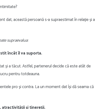
intimitate?
ent dat, această persoană s-a supraestimat în relație și a
poate supraevalua:
tit încât îl va suporta.
at și a tăcut. Astfel, partenerul decide că este atât de
 lucru pentru totdeauna.
entele pro și contra. La un moment dat își dă seama că
tractivității și tinereții.