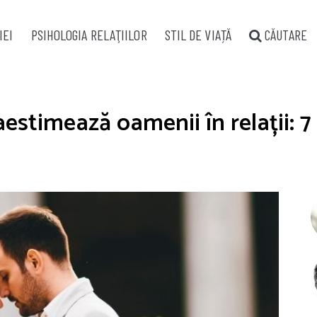
IEI
PSIHOLOGIA RELAŢIILOR
STIL DE VIAȚĂ
CĂUTARE
stimează oamenii în relații: 7 s