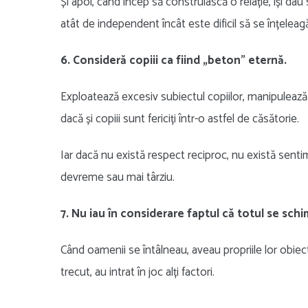
Și apoi, când încep să construiască o relație, își da
atât de independent încât este dificil să se înțeleag
6. Consideră copiii ca fiind „beton” eternă.
Exploatează excesiv subiectul copiilor, manipulează
dacă și copiii sunt fericiți într-o astfel de căsătorie.
Iar dacă nu există respect reciproc, nu există sent
devreme sau mai târziu.
7. Nu iau în considerare faptul că totul se schi
Când oamenii se întâlneau, aveau propriile lor obiecti
trecut, au intrat în joc alți factori.