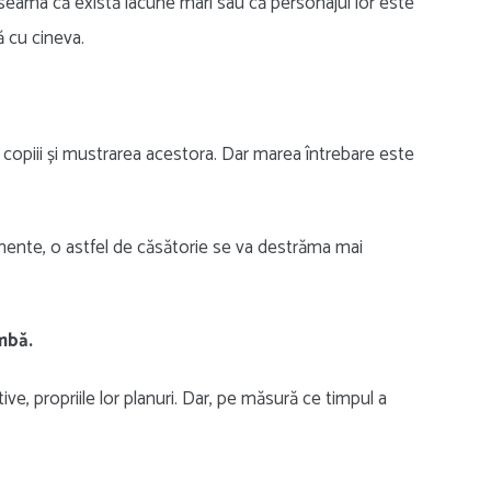
u seama că există lacune mari sau că personajul lor este
ă cu cineva.
 copiii și mustrarea acestora. Dar marea întrebare este
imente, o astfel de căsătorie se va destrăma mai
mbă.
ve, propriile lor planuri. Dar, pe măsură ce timpul a