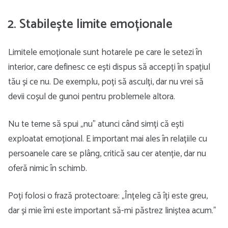
2. Stabilește limite emoționale
Limitele emoționale sunt hotarele pe care le setezi în
interior, care definesc ce ești dispus să accepți în spațiul
tău și ce nu. De exemplu, poți să asculți, dar nu vrei să
devii coșul de gunoi pentru problemele altora.
Nu te teme să spui „nu” atunci când simți că ești
exploatat emoțional. E important mai ales în relațiile cu
persoanele care se plâng, critică sau cer atenție, dar nu
oferă nimic în schimb.
Poți folosi o frază protectoare: „Înțeleg că îți este greu,
dar și mie îmi este important să-mi păstrez liniștea acum.”