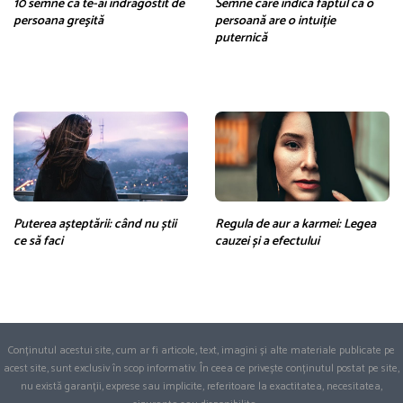
10 semne că te-ai îndrăgostit de
Semne care indică faptul că o
persoana greşită
persoană are o intuiție
puternică
Puterea așteptării: când nu știi
Regula de aur a karmei: Legea
ce să faci
cauzei și a efectului
Conținutul acestui site, cum ar fi articole, text, imagini și alte materiale publicate pe
acest site, sunt exclusiv în scop informativ. În ceea ce privește conținutul postat pe site,
nu există garanții, exprese sau implicite, referitoare la exactitatea, necesitatea,