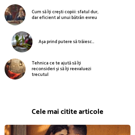
Cum să îți crești copiii: sfatul dur,
dar eficient al unui bătrân evreu
Așa prind putere să trăiesc…
Tehnica ce te ajută să îți
reconsideri și să îți reevaluezi
trecutul
Cele mai citite articole