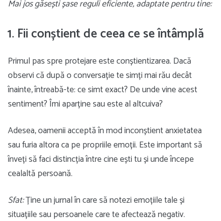
Mai jos găsești șase reguli eficiente, adaptate pentru tine:
1. Fii conștient de ceea ce se întâmplă
Primul pas spre protejare este conștientizarea. Dacă
observi că după o conversație te simți mai rău decât
înainte, întreabă-te: ce simt exact? De unde vine acest
sentiment? Îmi aparține sau este al altcuiva?
Adesea, oamenii acceptă în mod inconștient anxietatea
sau furia altora ca pe propriile emoții. Este important să
înveți să faci distincția între cine ești tu și unde începe
cealaltă persoană.
Sfat:
Ține un jurnal în care să notezi emoțiile tale și
situațiile sau persoanele care te afectează negativ.