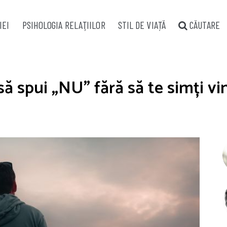
IEI
PSIHOLOGIA RELAŢIILOR
STIL DE VIAȚĂ
CĂUTARE
ă spui „NU” fără să te simți vi