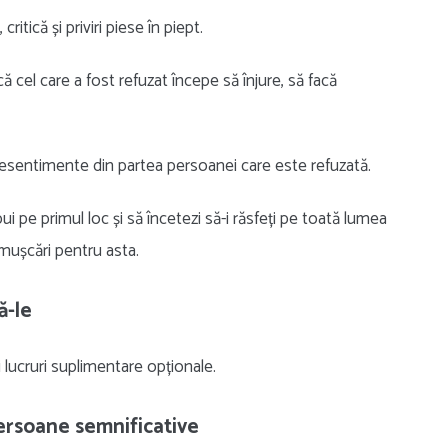
itică și priviri piese în piept.
 cel care a fost refuzat începe să înjure, să facă
 resentimente din partea persoanei care este refuzată.
 pui pe primul loc și să încetezi să-i răsfeți pe toată lumea
emușcări pentru asta.
ă-le
 lucruri suplimentare opționale.
ersoane semnificative