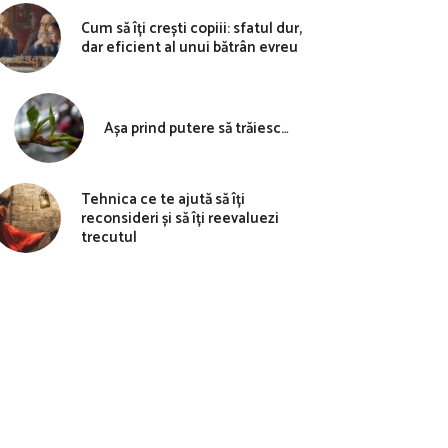
Cum să îți crești copiii: sfatul dur,
dar eficient al unui bătrân evreu
Așa prind putere să trăiesc…
Tehnica ce te ajută să îți
reconsideri și să îți reevaluezi
trecutul