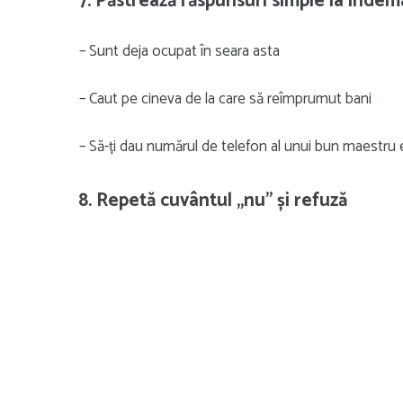
7. Păstrează răspunsuri simple la înde
– Sunt deja ocupat în seara asta
– Caut pe cineva de la care să reîmprumut bani
– Să-ți dau numărul de telefon al unui bun maestru 
8. Repetă cuvântul „nu” și refuză