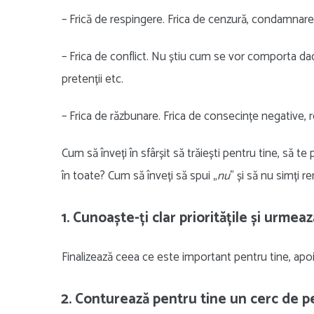
– Frică de respingere. Frica de cenzură, condamnare, cr
– Frica de conflict. Nu știu cum se vor comporta dacă
pretenții etc.
– Frica de răzbunare. Frica de consecințe negative,
Cum să înveți în sfârșit să trăiești pentru tine, să te
în toate? Cum să înveți să spui „
nu
” și să nu simți r
1. Cunoaște-ți clar prioritățile și urmeaz
Finalizează ceea ce este important pentru tine, apoi
2. Conturează pentru tine un cerc de p