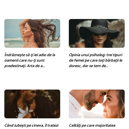
Îndrăznește să-ți iei adio de la
Opinia unui psiholog: trei tipuri
oamenii care nu-ți sunt
de femei pe care toți bărbații le
predestinați. Arta de a...
doresc, dar se tem de...
Când iubești pe cineva, îl tratezi
Calități pe care majoritatea