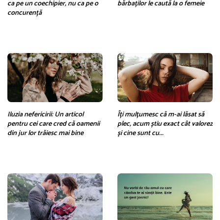
ca pe un coechipier, nu ca pe o
bărbaților le caută la o femeie
concurență
Iluzia nefericirii: Un articol
Îți mulțumesc că m-ai lăsat să
pentru cei care cred că oamenii
plec, acum știu exact cât valorez
din jur lor trăiesc mai bine
și cine sunt cu...