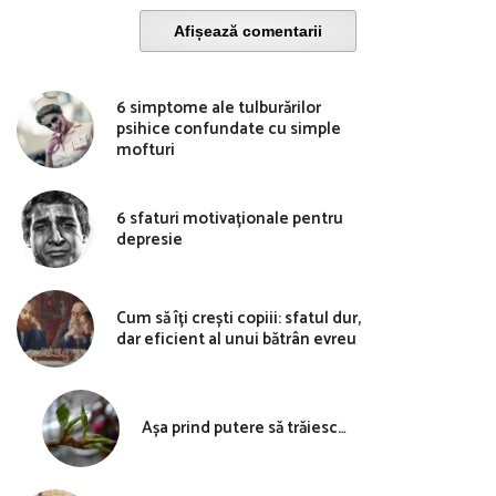
Afișează comentarii
6 simptome ale tulburărilor
psihice confundate cu simple
mofturi
6 sfaturi motivaționale pentru
depresie
Cum să îți crești copiii: sfatul dur,
dar eficient al unui bătrân evreu
Așa prind putere să trăiesc…