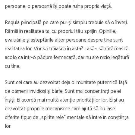
persoane, o persoană își poate ruina propria viață.
Regula principală pe care pur și simplu trebuie să o înveți.
Rămâi în realitatea ta, cu propriul tău sprijin. Opiniile,
evaluările și așteptările altor persoane despre tine sunt
realitatea lor. Vor să trăiască în asta? Lasă-i să rătăcească
acolo ca într-o pădure fermecată, dar nu are nicio legătură
cu tine.
Sunt cei care au dezvoltat deja o imunitate puternică față
de oamenii invidioși și bârfe. Sunt mai concentrați pe ei
înșiși. Ei acordă mai multă atenție priorităților lor. Ei și-au
dezvoltat propriile mecanisme care ajută să nu lase
diferite tipuri de „spirite rele” mentale să intre în conștiința
lor.