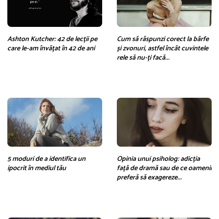
Ashton Kutcher: 42 de lecții pe
Cum să răspunzi corect la bârfe
care le-am învățat în 42 de ani
și zvonuri, astfel încât cuvintele
rele să nu-ți facă...
5 moduri de a identifica un
Opinia unui psiholog: adicția
ipocrit în mediul tău
față de dramă sau de ce oamenii
preferă să exagereze...