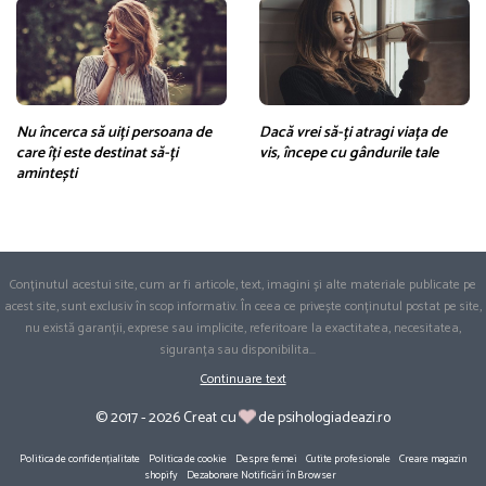
Nu încerca să uiți persoana de
Dacă vrei să-ți atragi viața de
care îți este destinat să-ți
vis, începe cu gândurile tale
amintești
Conținutul acestui site, cum ar fi articole, text, imagini și alte materiale publicate pe
acest site, sunt exclusiv în scop informativ. În ceea ce privește conținutul postat pe site,
nu există garanții, exprese sau implicite, referitoare la exactitatea, necesitatea,
siguranța sau disponibilita
...
Continuare text
© 2017 - 2026 Creat cu
de psihologiadeazi.ro
Politica de confidențialitate
Politica de cookie
Despre femei
Cutite profesionale
Creare magazin
shopify
Dezabonare Notificări în Browser