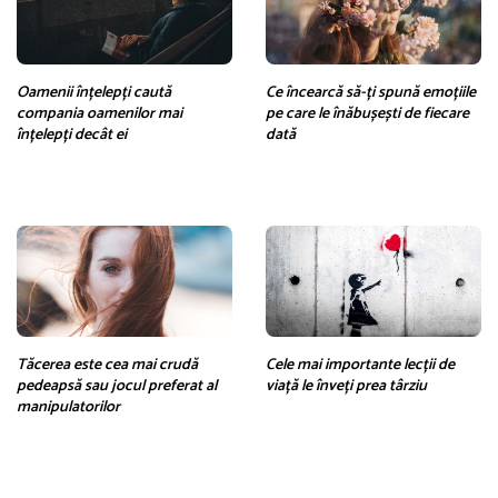
Oamenii înțelepți caută
Ce încearcă să-ți spună emoțiile
compania oamenilor mai
pe care le înăbușești de fiecare
înțelepți decât ei
dată
Tăcerea este cea mai crudă
Cele mai importante lecții de
pedeapsă sau jocul preferat al
viață le înveți prea târziu
manipulatorilor