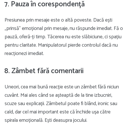
7. Pauza în corespondență
Presiunea prin mesaje este o altă poveste. Dacă ești
„prinsă” emoțional prin mesaje, nu răspunde imediat. Fă o
pauză, oferă-ți timp. Tăcerea nu este slăbiciune, ci spațiu
pentru claritate. Manipulatorul pierde controlul dacă nu
reacționezi imediat.
8. Zâmbet fără comentarii
Uneori, cea mai bună reacție este un zâmbet fără niciun
cuvânt. Mai ales când se așteaptă de la tine izbucniri,
scuze sau explicații. Zâmbetul poate fi blând, ironic sau
cald, dar cel mai important este că închide ușa către
spirala emoțională. Ești deasupra jocului.