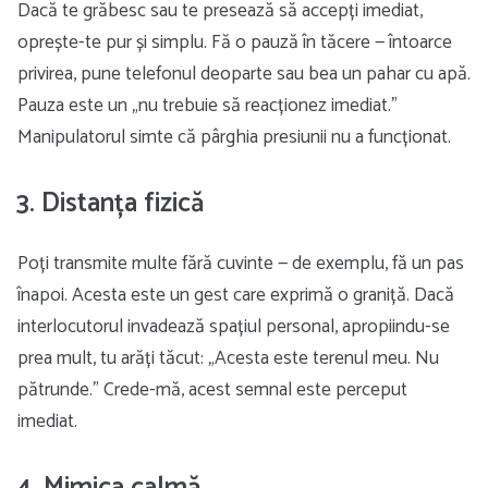
Dacă te grăbesc sau te presează să accepți imediat,
oprește-te pur și simplu. Fă o pauză în tăcere — întoarce
privirea, pune telefonul deoparte sau bea un pahar cu apă.
Pauza este un „nu trebuie să reacționez imediat.”
Manipulatorul simte că pârghia presiunii nu a funcționat.
3. Distanța fizică
Poți transmite multe fără cuvinte — de exemplu, fă un pas
înapoi. Acesta este un gest care exprimă o graniță. Dacă
interlocutorul invadează spațiul personal, apropiindu-se
prea mult, tu arăți tăcut: „Acesta este terenul meu. Nu
pătrunde.” Crede-mă, acest semnal este perceput
imediat.
4. Mimica calmă