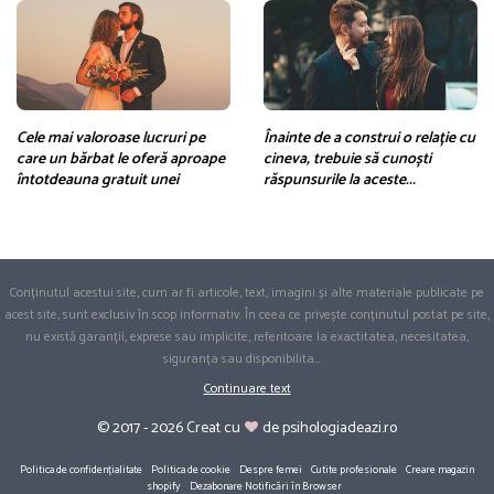
Cele mai valoroase lucruri pe
Înainte de a construi o relație cu
care un bărbat le oferă aproape
cineva, trebuie să cunoști
întotdeauna gratuit unei
răspunsurile la aceste...
Conținutul acestui site, cum ar fi articole, text, imagini și alte materiale publicate pe
acest site, sunt exclusiv în scop informativ. În ceea ce privește conținutul postat pe site,
nu există garanții, exprese sau implicite, referitoare la exactitatea, necesitatea,
siguranța sau disponibilita
...
Continuare text
© 2017 - 2026 Creat cu
de psihologiadeazi.ro
Politica de confidențialitate
Politica de cookie
Despre femei
Cutite profesionale
Creare magazin
shopify
Dezabonare Notificări în Browser