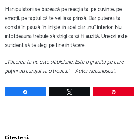
Manipulatorii se bazează pe reacția ta, pe cuvinte, pe
emoții, pe faptul că te vei lăsa prinsă. Dar puterea ta
constă în pauză, în liniște, în acel clar „nu” interior. Nu
întotdeauna trebuie să strigi ca să fii auzită. Uneori este
suficient să te alegi pe tine în tăcere.
„Tăcerea ta nu este slăbiciune. Este o graniță pe care
puțini au curajul să o treacă.” — Autor necunoscut.
Share
Tweet
Pin
Citește și: