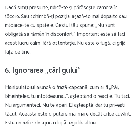
Dacă simți presiune, ridică-te și părăsește camera în
tăcere. Sau schimbă-ți poziția: așază-te mai departe sau
întoarce-te cu spatele. Gestul tău spune: „Nu sunt
obligată să rămân în disconfort.” Important este să faci
acest lucru calm, fără ostentație. Nu este o fugă, ci grijă
față de tine.
6. Ignorarea „cârligului”
Manipulatorul aruncă o frază-capcană, cum ar fi „Păi,
bineînțeles, tu întotdeauna…”, așteptând o reacție. Tu taci.
Nu argumentezi. Nu te aperi. El așteaptă, dar tu privești
tăcut. Aceasta este o putere mai mare decât orice cuvânt.
Este un refuz de a juca după regulile altuia.