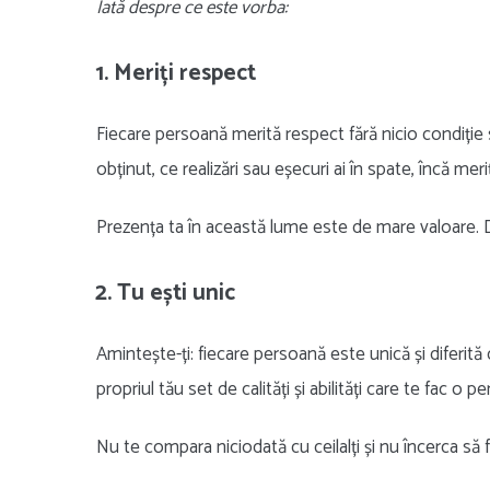
Iată despre ce este vorba:
1. Meriți respect
Fiecare persoană merită respect fără nicio condiție
obținut, ce realizări sau eșecuri ai în spate, încă meri
Prezența ta în această lume este de mare valoare. Da,
2. Tu ești unic
Amintește-ți: fiecare persoană este unică și diferită d
propriul tău set de calități și abilități care te fac o 
Nu te compara niciodată cu ceilalți și nu încerca să fii 