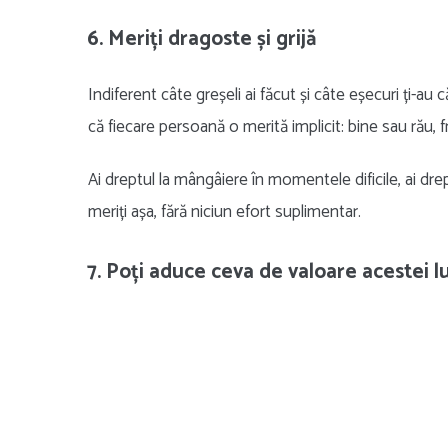
6. Meriți dragoste și grijă
Indiferent câte greșeli ai făcut și câte eșecuri ți-au c
că fiecare persoană o merită implicit: bine sau rău, 
Ai dreptul la mângâiere în momentele dificile, ai dreptu
meriți așa, fără niciun efort suplimentar.
7. Poți aduce ceva de valoare acestei l