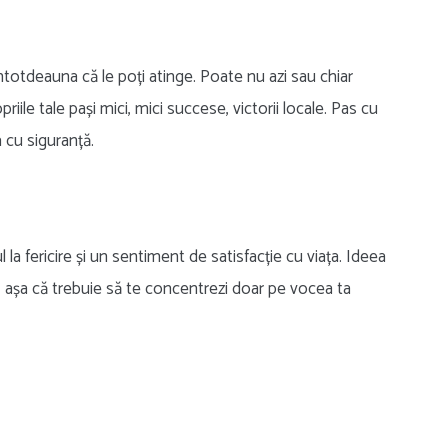
i întotdeauna că le poți atinge. Poate nu azi sau chiar
riile tale pași mici, mici succese, victorii locale. Pas cu
a cu siguranță.
la fericire și un sentiment de satisfacție cu viața. Ideea
i, așa că trebuie să te concentrezi doar pe vocea ta