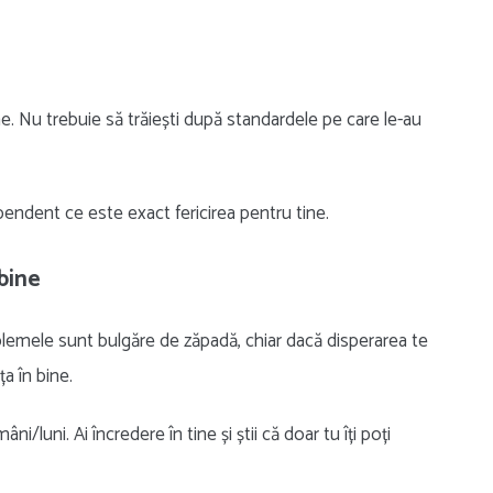
ine. Nu trebuie să trăiești după standardele pe care le-au
pendent ce este exact fericirea pentru tine.
 bine
blemele sunt bulgăre de zăpadă, chiar dacă disperarea te
a în bine.
ni/luni. Ai încredere în tine și știi că doar tu îți poți