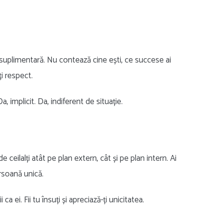
 suplimentară. Nu contează cine ești, ce succese ai
ți respect.
 implicit. Da, indiferent de situație.
e ceilalți atât pe plan extern, cât și pe plan intern. Ai
persoană unică.
ca ei. Fii tu însuți și apreciază-ți unicitatea.