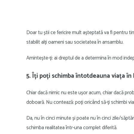
Doar tu știi ce fericire mult așteptată va fi pentru t
stabilit alți oameni sau societatea în ansamblu.
Amintește-ți: ai dreptul de a determina în mod inde
5. Îți poți schimba întotdeauna viața în
Chiar dacă nimic nu este ușor acum, chiar dacă pro
doboară. Nu contează: poți oricând să-ți schimbi viaț
Da, nu în cinci minute și poate nu în cinci zile/săptămâ
schimba realitatea într-una complet diferită.