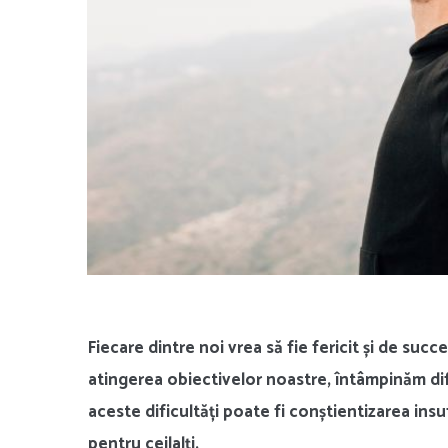
Fiecare dintre noi vrea să fie fericit și de suc
atingerea obiectivelor noastre, întâmpinăm dif
aceste dificultăți poate fi conștientizarea insu
pentru ceilalți.