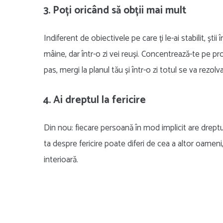
3. Poți oricând să obții mai mult
Indiferent de obiectivele pe care ți le-ai stabilit, ști
mâine, dar într-o zi vei reuși. Concentrează-te pe prop
pas, mergi la planul tău și într-o zi totul se va rezolv
4. Ai dreptul la fericire
Din nou: fiecare persoană în mod implicit are dreptul 
ta despre fericire poate diferi de cea a altor oamen
interioară.