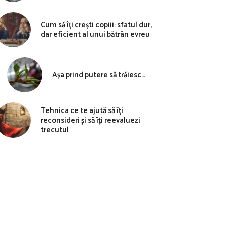
Cum să îți crești copiii: sfatul dur,
dar eficient al unui bătrân evreu
Așa prind putere să trăiesc…
Tehnica ce te ajută să îți
reconsideri și să îți reevaluezi
trecutul