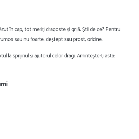
ăzut în cap, tot meriți dragoste și grijă. Știi de ce? Pentru
frumos sau nu foarte, deștept sau prost, oricine.
l la sprijinul și ajutorul celor dragi. Amintește-ți asta:
umi