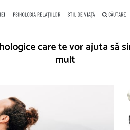
IEI
PSIHOLOGIA RELAŢIILOR
STIL DE VIAȚĂ
CĂUTARE
ologice care te vor ajuta să si
mult