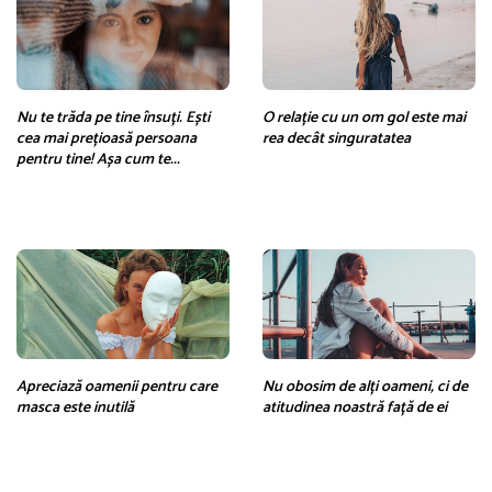
Nu te trăda pe tine însuți. Ești
O relație cu un om gol este mai
cea mai prețioasă persoana
rea decât singuratatea
pentru tine! Așa cum te...
Apreciază oamenii pentru care
Nu obosim de alți oameni, ci de
masca este inutilă
atitudinea noastră față de ei