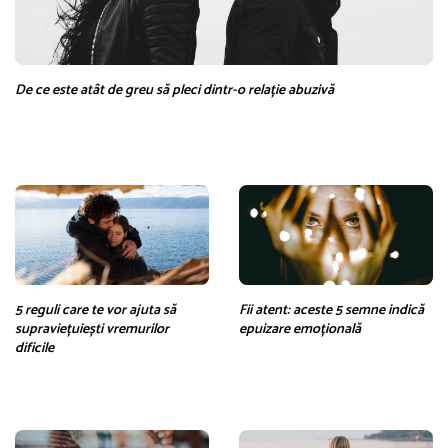
De ce este atât de greu să pleci dintr-o relație abuzivă
5 reguli care te vor ajuta să
Fii atent: aceste 5 semne indică
supraviețuiești vremurilor
epuizare emoțională
dificile