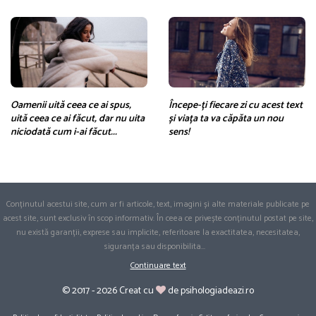
Oamenii uită ceea ce ai spus,
Începe-ți fiecare zi cu acest text
uită ceea ce ai făcut, dar nu uita
și viața ta va căpăta un nou
niciodată cum i-ai făcut...
sens!
Conținutul acestui site, cum ar fi articole, text, imagini și alte materiale publicate pe
acest site, sunt exclusiv în scop informativ. În ceea ce privește conținutul postat pe site,
nu există garanții, exprese sau implicite, referitoare la exactitatea, necesitatea,
siguranța sau disponibilita
...
Continuare text
© 2017 - 2026 Creat cu
de psihologiadeazi.ro