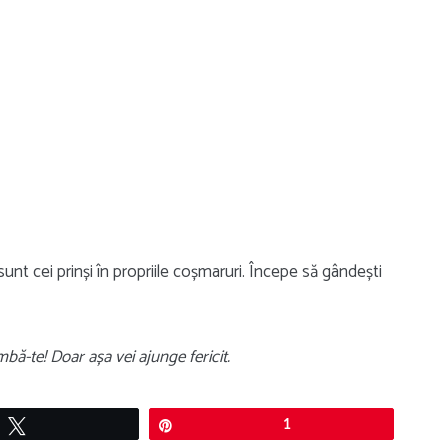
i sunt cei prinși în propriile coșmaruri. Începe să gândești
mbă-te! Doar așa vei ajunge fericit.
Tweet
Pin
1