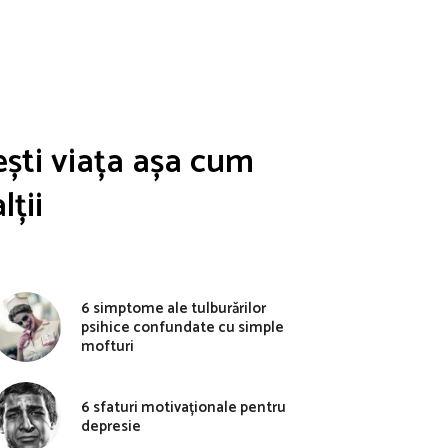
iești viața așa cum
lții
6 simptome ale tulburărilor
psihice confundate cu simple
mofturi
6 sfaturi motivaționale pentru
depresie