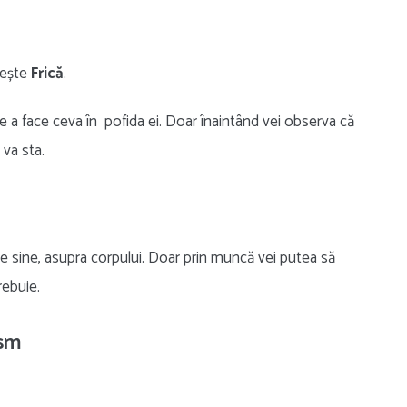
mește
Frică
.
e a face ceva în pofida ei. Doar înaintând vei observa că
 va sta.
 de sine, asupra corpului. Doar prin muncă vei putea să
trebuie.
ism