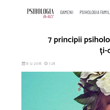
OAMENI
PSIHOLOGIA FAMIL
7 principii psihol
ți-
8 12 2018
|
7:28