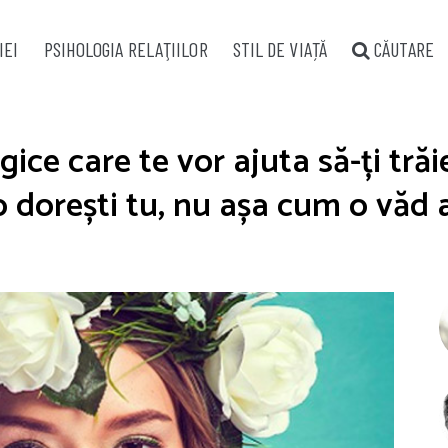
IEI
PSIHOLOGIA RELAŢIILOR
STIL DE VIAȚĂ
CĂUTARE
ogice care te vor ajuta să-ți tră
o dorești tu, nu așa cum o văd a