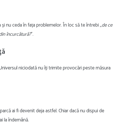
 și nu ceda în fața problemelor. În loc să te întrebi ,,
de ce
din încurcătură?
”.
ță
Universul niciodată nu îți trimite provocări peste măsura
arcă ai fi devenit deja astfel. Chiar dacă nu dispui de
ai la îndemână.