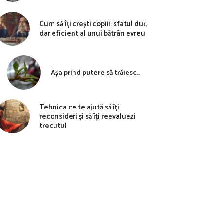
Cum să îți crești copiii: sfatul dur,
dar eficient al unui bătrân evreu
Așa prind putere să trăiesc…
Tehnica ce te ajută să îți
reconsideri și să îți reevaluezi
trecutul