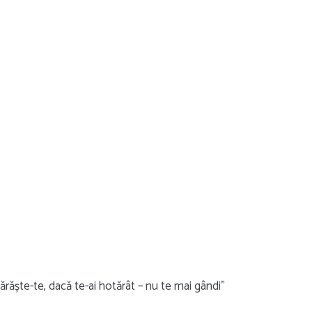
ărăște-te, dacă te-ai hotărât – nu te mai gândi”