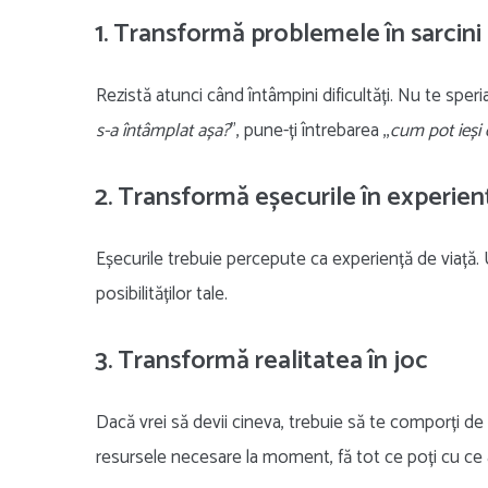
1. Transformă problemele în sarcini
Rezistă atunci când întâmpini dificultăți. Nu te speria
s-a întâmplat așa?
”, pune-ți întrebarea ,,
cum pot ieși 
2. Transformă eșecurile în experien
Eșecurile trebuie percepute ca experiență de viață. 
posibilităților tale.
3. Transformă realitatea în joc
Dacă vrei să devii cineva, trebuie să te comporți de p
resursele necesare la moment, fă tot ce poți cu ce 