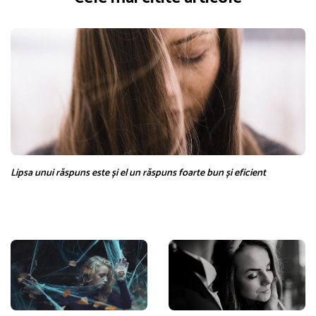
Lipsa unui răspuns este și el un răspuns foarte bun și eficient