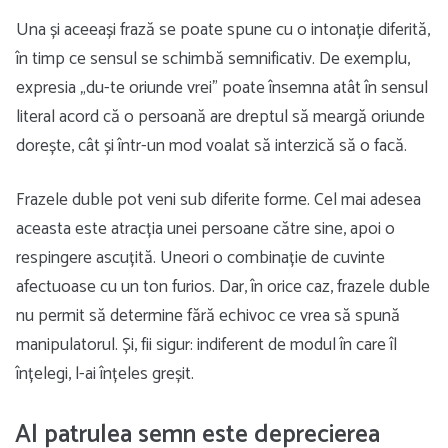
Una și aceeași frază se poate spune cu o intonație diferită,
în timp ce sensul se schimbă semnificativ. De exemplu,
expresia „du-te oriunde vrei” poate însemna atât în ​​sensul
literal acord că o persoană are dreptul să meargă oriunde
dorește, cât și într-un mod voalat să interzică să o facă.
Frazele duble pot veni sub diferite forme. Cel mai adesea
aceasta este atracția unei persoane către sine, apoi o
respingere ascuțită. Uneori o combinație de cuvinte
afectuoase cu un ton furios. Dar, în orice caz, frazele duble
nu permit să determine fără echivoc ce vrea să spună
manipulatorul. Și, fii sigur: indiferent de modul în care îl
înțelegi, l-ai înțeles greșit.
Al patrulea semn este deprecierea