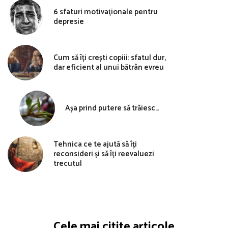
6 sfaturi motivaționale pentru
depresie
Cum să îți crești copiii: sfatul dur,
dar eficient al unui bătrân evreu
Așa prind putere să trăiesc…
Tehnica ce te ajută să îți
reconsideri și să îți reevaluezi
trecutul
Cele mai citite articole