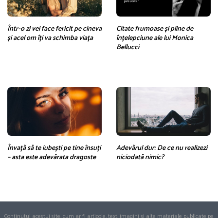
Într-o zi vei face fericit pe cineva
Citate frumoase și pline de
și acel om îți va schimba viața
înțelepciune ale lui Monica
Bellucci
Învață să te iubești pe tine însuți
Adevărul dur: De ce nu realizezi
– asta este adevărata dragoste
niciodată nimic?
Conținutul acestui site, cum ar fi articole, text, imagini și alte materiale publicate pe