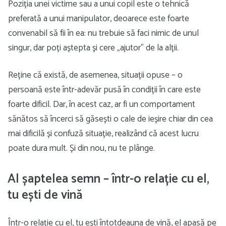
Poziția unei victime sau a unui copil este o tehnică
preferată a unui manipulator, deoarece este foarte
convenabil să fii în ea: nu trebuie să faci nimic de unul
singur, dar poți aștepta și cere „ajutor” de la alții.
Reține că există, de asemenea, situații opuse – o
persoană este într-adevăr pusă în condiții în care este
foarte dificil. Dar, în acest caz, ar fi un comportament
sănătos să încerci să găsești o cale de ieșire chiar din cea
mai dificilă și confuză situație, realizând că acest lucru
poate dura mult. Și din nou, nu te plânge.
Al șaptelea semn – într-o relație cu el,
tu ești de vină
Într-o relație cu el, tu ești întotdeauna de vină, el apasă pe