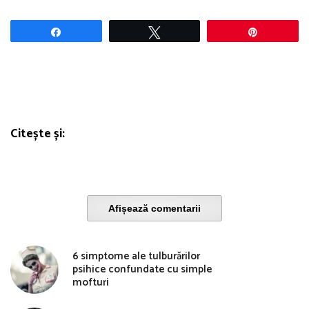
Share
Tweet
Pin
Citește și:
Afișează comentarii
6 simptome ale tulburărilor
psihice confundate cu simple
mofturi